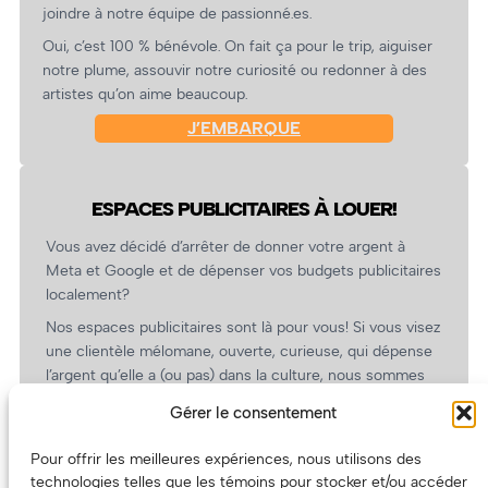
joindre à notre équipe de passionné.es.
Oui, c’est 100 % bénévole. On fait ça pour le trip, aiguiser
notre plume, assouvir notre curiosité ou redonner à des
artistes qu’on aime beaucoup.
J’EMBARQUE
ESPACES PUBLICITAIRES À LOUER!
Vous avez décidé d’arrêter de donner votre argent à
Meta et Google et de dépenser vos budgets publicitaires
localement?
Nos espaces publicitaires sont là pour vous! Si vous visez
une clientèle mélomane, ouverte, curieuse, qui dépense
l’argent qu’elle a (ou pas) dans la culture, nous sommes
un partenaire de choix. En plus, on coûte pas cher!
Gérer le consentement
On prépare une grille tarifaire intéressante et on vous
revient.
Pour offrir les meilleures expériences, nous utilisons des
technologies telles que les témoins pour stocker et/ou accéder