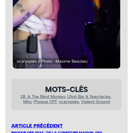
eu
scaryspies - Photo : Maxime Beaulieu
sca
MOTS-CLÉS
28. & The Blind Monkey
, 
L’Anti Bar & Spectacles
, 
Miro
, 
Phoque OFF
, 
scaryspies
, 
Violent Ground
ARTICLE PRÉCÉDENT
PHOQUE OFF 2024 : DE LA CONFITURE MAISON, DES