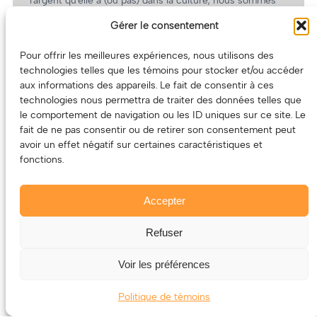
l’argent qu’elle a (ou pas) dans la culture, nous sommes
un partenaire de choix. En plus, on coûte pas cher!
Gérer le consentement
On prépare une grille tarifaire intéressante et on vous
revient.
Pour offrir les meilleures expériences, nous utilisons des
technologies telles que les témoins pour stocker et/ou accéder
(Oui, on va avoir des tarifs spéciaux pour vous, les
aux informations des appareils. Le fait de consentir à ces
artistes!)
technologies nous permettra de traiter des données telles que
le comportement de navigation ou les ID uniques sur ce site. Le
fait de ne pas consentir ou de retirer son consentement peut
avoir un effet négatif sur certaines caractéristiques et
fonctions.
Accepter
Refuser
© 2011-2025 – ECOUTEDONC.CA
Le contenu (texte et photos) appartient à ses créatrices et
Voir les préférences
créateurs.
Politique de témoins