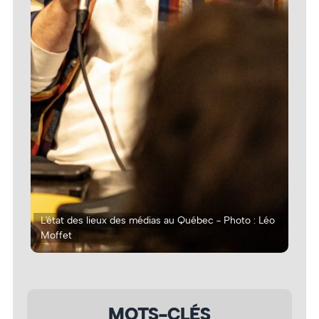
Léo
L'état des lieux des médias au Québec - Photo : Léo
L'é
Moffet
Mof
MOTS-CLÉS