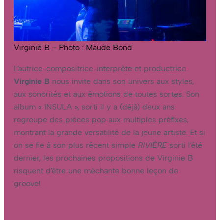
Virginie B – Photo : Maude Bond
L’autrice-compositrice-interprète et productrice
Virginie B
nous invite dans son univers aux styles,
aux sonorités et aux émotions de toutes sortes. Son
album « INSULA », sorti il y a (déjà) deux ans
regroupe des pièces pop aux multiples préfixes,
montrant la grande versatilité de la jeune artiste. Et si
on se fie à son plus récent simple
RIVIÈRE
sorti l’été
dernier, les prochaines propositions de Virginie B
risquent d’être une méchante bonne leçon de
groove!