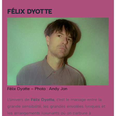
FÉLIX DYOTTE
Félix Dyotte – Photo : Andy Jon
L’univers de
Félix Dyotte
, c’est le mariage entre la
grande sensibilité, les grandes envolées lyriques et
les arrangements luxuriants où on carbure à