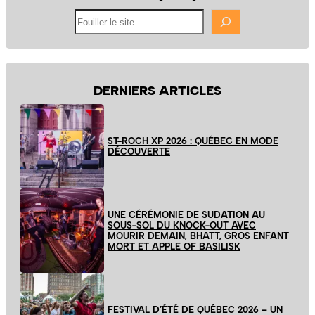
Fouiller
le
site
DERNIERS ARTICLES
ST-ROCH XP 2026 : QUÉBEC EN MODE
DÉCOUVERTE
UNE CÉRÉMONIE DE SUDATION AU
SOUS-SOL DU KNOCK-OUT AVEC
MOURIR DEMAIN, BHATT, GROS ENFANT
MORT ET APPLE OF BASILISK
FESTIVAL D’ÉTÉ DE QUÉBEC 2026 – UN