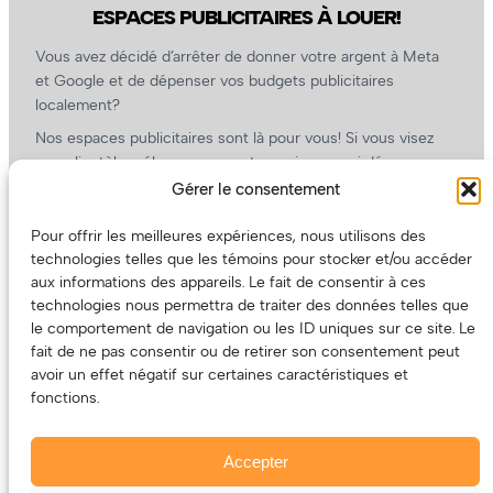
ESPACES PUBLICITAIRES À LOUER!
Vous avez décidé d’arrêter de donner votre argent à Meta
et Google et de dépenser vos budgets publicitaires
localement?
Nos espaces publicitaires sont là pour vous! Si vous visez
une clientèle mélomane, ouverte, curieuse, qui dépense
l’argent qu’elle a (ou pas) dans la culture, nous sommes un
Gérer le consentement
partenaire de choix. En plus, on coûte pas cher!
Pour offrir les meilleures expériences, nous utilisons des
On prépare une grille tarifaire intéressante et on vous
technologies telles que les témoins pour stocker et/ou accéder
revient.
aux informations des appareils. Le fait de consentir à ces
(Oui, on va avoir des tarifs spéciaux pour vous, les artistes!)
technologies nous permettra de traiter des données telles que
le comportement de navigation ou les ID uniques sur ce site. Le
fait de ne pas consentir ou de retirer son consentement peut
avoir un effet négatif sur certaines caractéristiques et
fonctions.
Accepter