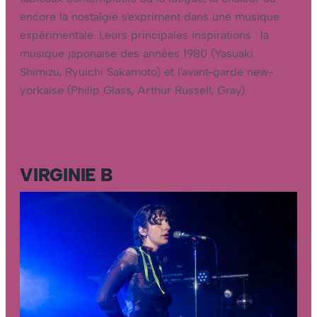
encore la nostalgie s’expriment dans une musique
expérimentale. Leurs principales inspirations : la
musique japonaise des années 1980 (Yasuaki
Shimizu, Ryuichi Sakamoto) et l’avant-garde new-
yorkaise (Philip Glass, Arthur Russell, Gray).
VIRGINIE B