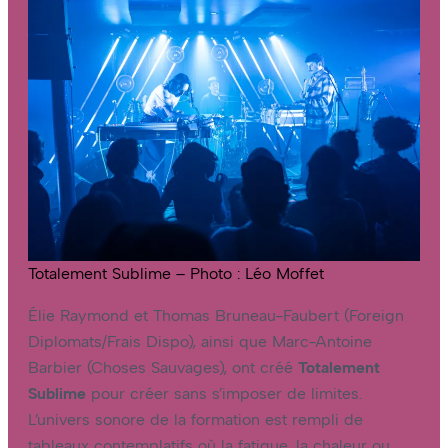
Totalement Sublime – Photo : Léo Moffet
Élie Raymond et Thomas Bruneau-Faubert (Foreign
Diplomats/Frais Dispo), ainsi que Marc-Antoine
Barbier (Choses Sauvages), ont créé
Totalement
Sublime
pour créer sans s’imposer de limites.
L’univers sonore de la formation est rempli de
tableaux contemplatifs où la fatigue, la chaleur ou