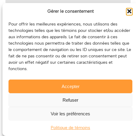
séduisant et au sommet de sa forme, malgré un
Gérer le consentement
été sur la route.
(Marie-Ève Duchesne)
Pour offrir les meilleures expériences, nous utilisons des
MALAIMÉ SOLEIL – ST-
technologies telles que les témoins pour stocker et/ou accéder
aux informations des appareils. Le fait de consentir à ces
ROCH XP (AMPLI DE
technologies nous permettra de traiter des données telles que
le comportement de navigation ou les ID uniques sur ce site. Le
QUÉBEC), 9 SEPTEMBRE
fait de ne pas consentir ou de retirer son consentement peut
avoir un effet négatif sur certaines caractéristiques et
fonctions.
Accepter
Refuser
Voir les préférences
Politique de témoins