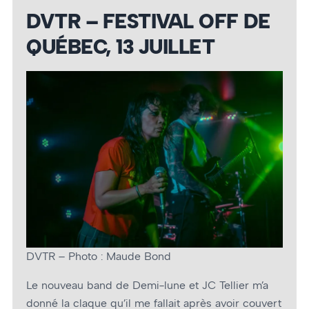
DVTR – FESTIVAL OFF DE
QUÉBEC, 13 JUILLET
DVTR – Photo : Maude Bond
Le nouveau band de Demi-lune et JC Tellier m’a
donné la claque qu’il me fallait après avoir couvert