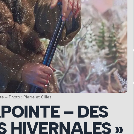
te – Photo : Pierre et Gilles
POINTE – DES
 HIVERNALES »