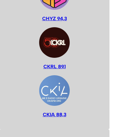
CHYZ 94,3
CKRL 89,1
CKIA 88,3