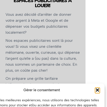
ESPACES PUBLICITAIRES À
LOUER!
Vous avez décidé d’arrêter de donner
votre argent à Meta et Google et de
dépenser vos budgets publicitaires
localement?
Nos espaces publicitaires sont là pour
vous! Si vous visez une clientèle
mélomane, ouverte, curieuse, qui dépense
l’argent qu’elle a (ou pas) dans la culture,
nous sommes un partenaire de choix. En
plus, on coûte pas cher!
On prépare une grille tarifaire
intéressante et on vous revient.
Gérer le consentement
(Oui, on va avoir des tarifs spéciaux pour
vous, les artistes!)
r les meilleures expériences, nous utilisons des technologies telles
moins pour stocker et/ou accéder aux informations des appareils.