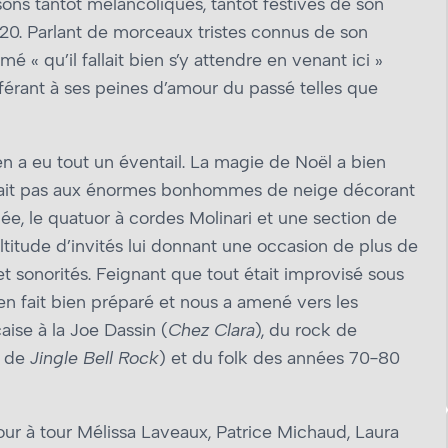
nsons tantôt mélancoliques, tantôt festives de son
20. Parlant de morceaux tristes connus de son
é « qu’il fallait bien s’y attendre en venant ici »
férant à ses peines d’amour du passé telles que
 en a eu tout un éventail. La magie de Noël a bien
mitait pas aux énormes bonhommes de neige décorant
e, le quatuor à cordes Molinari et une section de
ultitude d’invités lui donnant une occasion de plus de
t sonorités. Feignant que tout était improvisé sous
en fait bien préparé et nous a amené vers les
aise à la Joe Dassin (
Chez Clara
), du rock de
e de
Jingle Bell Rock
) et du folk des années 70-80
tour à tour Mélissa Laveaux, Patrice Michaud, Laura