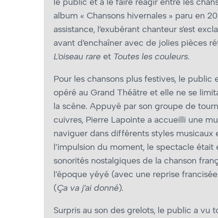
le public et à le faire réagir entre les cha
album « Chansons hivernales » paru en 20
assistance, l’exubérant chanteur s’est exclam
avant d’enchaîner avec de jolies pièces ré
L’oiseau rare
et
Toutes les couleurs
.
Pour les chansons plus festives, le public
opéré au Grand Théâtre et elle ne se li
la scène. Appuyé par son groupe de tourné
cuivres, Pierre Lapointe a accueilli une m
naviguer dans différents styles musicaux e
l’impulsion du moment, le spectacle était 
sonorités nostalgiques de la chanson franç
l’époque yéyé (avec une reprise francisé
(
Ça va j’ai donné
).
Surpris au son des grelots, le public a vu 