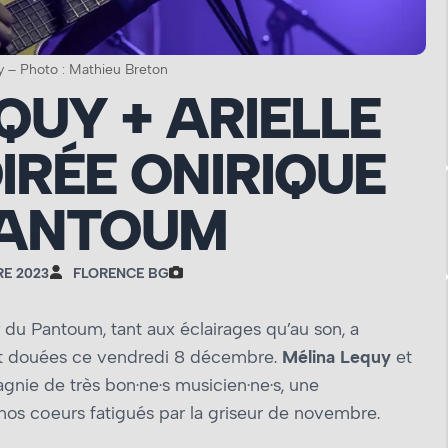
y – Photo : Mathieu Breton
QUY + ARIELLE
IRÉE ONIRIQUE
PANTOUM
RE 2023
FLORENCE BG
du Pantoum, tant aux éclairages qu’au son, a
nt douées ce vendredi 8 décembre.
Mélina Lequy
et
gnie de très bon·ne·s musicien·ne·s, une
os cœurs fatigués par la griseur de novembre.