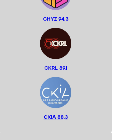
CHYZ 94,3
CKRL 89,1
CKIA 88,3