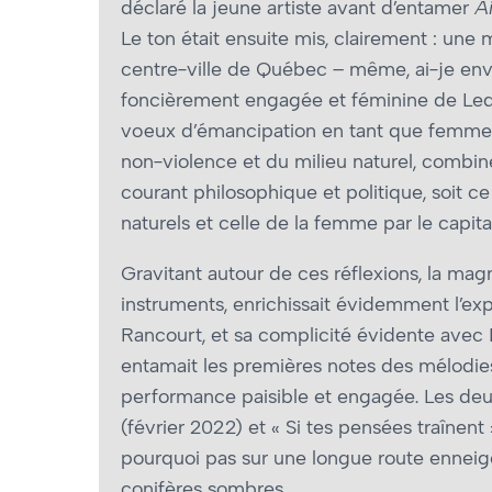
déclaré la jeune artiste avant d’entamer
Ai
Le ton était ensuite mis, clairement : une 
centre-ville de Québec – même, ai-je envie
foncièrement engagée et féminine de Lequy
vœux d’émancipation en tant que femme à 
non-violence et du milieu naturel, combinés
courant philosophique et politique, soit ce 
naturels et celle de la femme par le capit
Gravitant autour de ces réflexions, la magn
instruments, enrichissait évidemment l’ex
Rancourt, et sa complicité évidente avec L
entamait les premières notes des mélodies 
performance paisible et engagée. Les deux
(février 2022) et « Si tes pensées traînent
pourquoi pas sur une longue route enneig
conifères sombres.