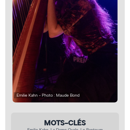
Emilie Kahn - Photo : Maude Bond
Emi
MOTS-CLÉS
Emilie Kahn
, 
La Dame Ovale
, 
Le Pantoum