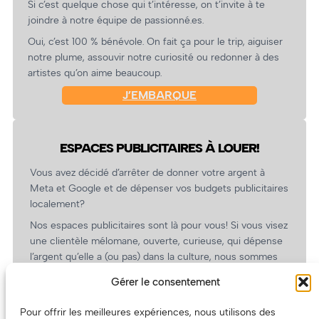
Si c’est quelque chose qui t’intéresse, on t’invite à te
joindre à notre équipe de passionné.es.
Oui, c’est 100 % bénévole. On fait ça pour le trip, aiguiser
notre plume, assouvir notre curiosité ou redonner à des
artistes qu’on aime beaucoup.
J’EMBARQUE
ESPACES PUBLICITAIRES À LOUER!
Vous avez décidé d’arrêter de donner votre argent à
Meta et Google et de dépenser vos budgets publicitaires
localement?
Nos espaces publicitaires sont là pour vous! Si vous visez
une clientèle mélomane, ouverte, curieuse, qui dépense
l’argent qu’elle a (ou pas) dans la culture, nous sommes
un partenaire de choix. En plus, on coûte pas cher!
Gérer le consentement
On prépare une grille tarifaire intéressante et on vous
revient.
Pour offrir les meilleures expériences, nous utilisons des