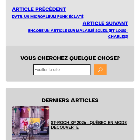
ARTICLE PRÉCÉDENT
DVTR, UN MICROALBUM PUNK ÉCLATÉ
ARTICLE SUIVANT
ENCORE UN ARTICLE SUR MALAIMÉ SOLEIL (ET LOUIS-
CHARLES)!
VOUS CHERCHEZ QUELQUE CHOSE?
Fouiller
le
site
DERNIERS ARTICLES
ST-ROCH XP 2026 : QUÉBEC EN MODE
DÉCOUVERTE