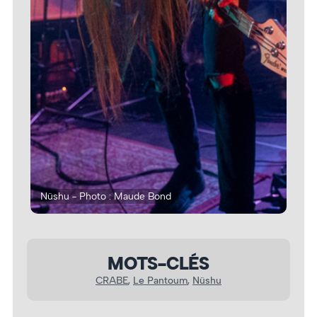
Nüshu - Photo : Maude Bond
Nüs
MOTS-CLÉS
CRABE
, 
Le Pantoum
, 
Nüshu