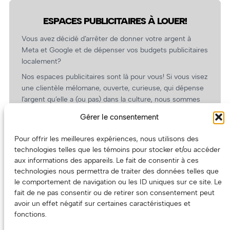
ESPACES PUBLICITAIRES À LOUER!
Vous avez décidé d’arrêter de donner votre argent à
Meta et Google et de dépenser vos budgets publicitaires
localement?
Nos espaces publicitaires sont là pour vous! Si vous visez
une clientèle mélomane, ouverte, curieuse, qui dépense
l’argent qu’elle a (ou pas) dans la culture, nous sommes
un partenaire de choix. En plus, on coûte pas cher!
Gérer le consentement
On prépare une grille tarifaire intéressante et on vous
revient.
Pour offrir les meilleures expériences, nous utilisons des
technologies telles que les témoins pour stocker et/ou accéder
(Oui, on va avoir des tarifs spéciaux pour vous, les
aux informations des appareils. Le fait de consentir à ces
artistes!)
technologies nous permettra de traiter des données telles que
le comportement de navigation ou les ID uniques sur ce site. Le
fait de ne pas consentir ou de retirer son consentement peut
avoir un effet négatif sur certaines caractéristiques et
fonctions.