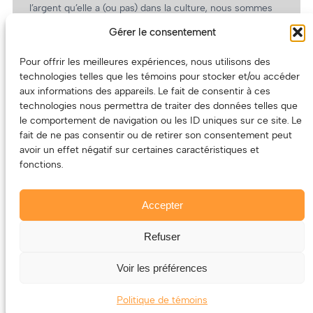
l’argent qu’elle a (ou pas) dans la culture, nous sommes
un partenaire de choix. En plus, on coûte pas cher!
Gérer le consentement
On prépare une grille tarifaire intéressante et on vous
revient.
Pour offrir les meilleures expériences, nous utilisons des
technologies telles que les témoins pour stocker et/ou accéder
(Oui, on va avoir des tarifs spéciaux pour vous, les
aux informations des appareils. Le fait de consentir à ces
artistes!)
technologies nous permettra de traiter des données telles que
le comportement de navigation ou les ID uniques sur ce site. Le
fait de ne pas consentir ou de retirer son consentement peut
avoir un effet négatif sur certaines caractéristiques et
fonctions.
Accepter
Refuser
© 2011-2025 – ECOUTEDONC.CA
Le contenu (texte et photos) appartient à ses créatrices et
Voir les préférences
créateurs.
Politique de témoins