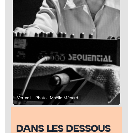
Vermeil - Photo : Maëlle Ménard
Ver
DANS LES DESSOUS