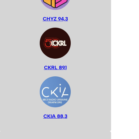
CHYZ 94,3
CKRL 89,1
CKIA 88,3