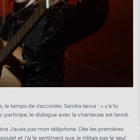
e temps de s’accorder, Sandra lance : « y’a tu
c participe, le dialogue avec la chanteuse est lancé.
ièce
J’avais pas mon téléphone.
Dès les premières
e poulet et j’ai le sentiment que je n’étais pas le seul