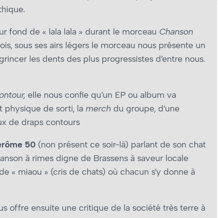
hique.
ur fond de « lala lala » durant le morceau
Chanson
is, sous ses airs légers le morceau nous présente un
rincer les dents des plus progressistes d’entre nous.
ontour,
elle nous confie qu’un EP ou album va
t physique de sorti, la
merch
du groupe, d’une
ux de draps contours
érôme 50
(non présent ce soir-là) parlant de son chat
nson à rimes digne de Brassens à saveur locale
de « miaou » (cris de chats) où chacun s’y donne à
s offre ensuite une critique de la société très terre à