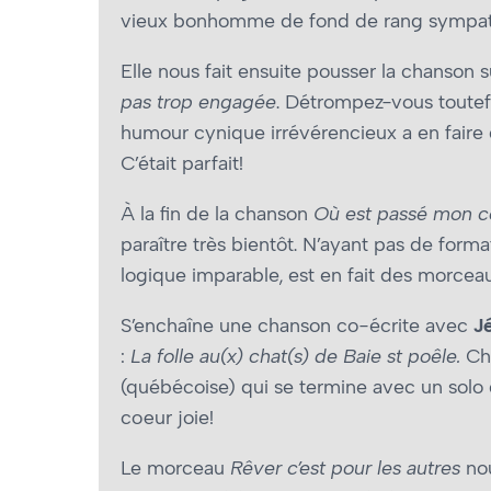
vieux bonhomme de fond de rang sympat
Elle nous fait ensuite pousser la chanson s
pas trop engagée
. Détrompez-vous toutefo
humour cynique irrévérencieux a en faire g
C’était parfait!
À la fin de la chanson
Où est passé mon c
paraître très bientôt. N’ayant pas de forma
logique imparable, est en fait des morcea
S’enchaîne une chanson co-écrite avec
J
:
La folle au(x) chat(s) de Baie st poêle.
Cha
(québécoise) qui se termine avec un solo 
cœur joie!
Le morceau
Rêver c’est pour les autres
nou