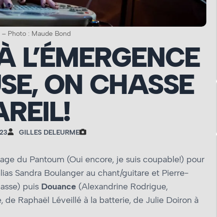
 – Photo : Maude Bond
À L’ÉMERGENCE
SE, ON CHASSE
AREIL!
23
GILLES DELEURME
age du Pantoum (Oui encore, je suis coupable!) pour
lias Sandra Boulanger au chant/guitare et Pierre-
basse) puis
Douance
(Alexandrine Rodrigue,
e Raphaël Léveillé à la batterie, de Julie Doiron à