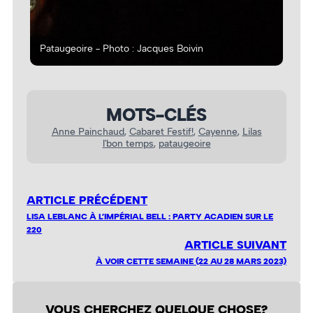
Pataugeoire - Photo : Jacques Boivin
Pat
MOTS-CLÉS
Anne Painchaud
, 
Cabaret Festif!
, 
Cayenne
, 
Lilas
l'bon temps
, 
pataugeoire
ARTICLE PRÉCÉDENT
LISA LEBLANC À L’IMPÉRIAL BELL : PARTY ACADIEN SUR LE
220
ARTICLE SUIVANT
À VOIR CETTE SEMAINE (22 AU 28 MARS 2023)
VOUS CHERCHEZ QUELQUE CHOSE?