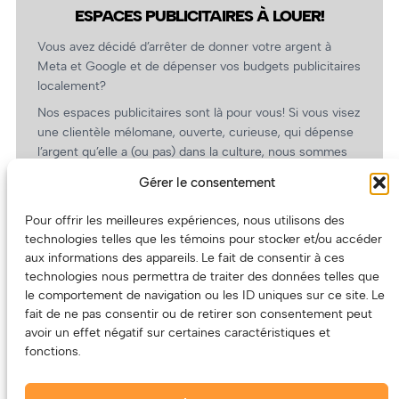
ESPACES PUBLICITAIRES À LOUER!
Vous avez décidé d’arrêter de donner votre argent à
Meta et Google et de dépenser vos budgets publicitaires
localement?
Nos espaces publicitaires sont là pour vous! Si vous visez
une clientèle mélomane, ouverte, curieuse, qui dépense
l’argent qu’elle a (ou pas) dans la culture, nous sommes
un partenaire de choix. En plus, on coûte pas cher!
Gérer le consentement
On prépare une grille tarifaire intéressante et on vous
revient.
Pour offrir les meilleures expériences, nous utilisons des
technologies telles que les témoins pour stocker et/ou accéder
(Oui, on va avoir des tarifs spéciaux pour vous, les
aux informations des appareils. Le fait de consentir à ces
artistes!)
technologies nous permettra de traiter des données telles que
le comportement de navigation ou les ID uniques sur ce site. Le
fait de ne pas consentir ou de retirer son consentement peut
avoir un effet négatif sur certaines caractéristiques et
fonctions.