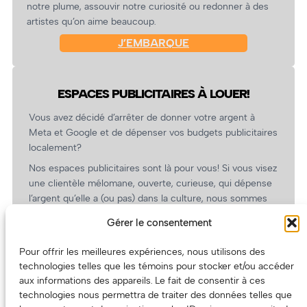
notre plume, assouvir notre curiosité ou redonner à des
artistes qu’on aime beaucoup.
J’EMBARQUE
ESPACES PUBLICITAIRES À LOUER!
Vous avez décidé d’arrêter de donner votre argent à
Meta et Google et de dépenser vos budgets publicitaires
localement?
Nos espaces publicitaires sont là pour vous! Si vous visez
une clientèle mélomane, ouverte, curieuse, qui dépense
l’argent qu’elle a (ou pas) dans la culture, nous sommes
un partenaire de choix. En plus, on coûte pas cher!
Gérer le consentement
On prépare une grille tarifaire intéressante et on vous
revient.
Pour offrir les meilleures expériences, nous utilisons des
technologies telles que les témoins pour stocker et/ou accéder
(Oui, on va avoir des tarifs spéciaux pour vous, les
aux informations des appareils. Le fait de consentir à ces
artistes!)
technologies nous permettra de traiter des données telles que