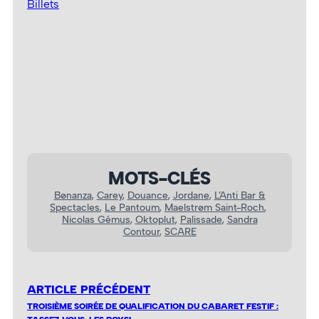
Billets
MOTS-CLÉS
Bønanza
, 
Carey
, 
Douance
, 
Jordane
, 
L’Anti Bar &
Spectacles
, 
Le Pantoum
, 
Maelstrøm Saint-Roch
, 
Nicolas Gémus
, 
Oktoplut
, 
Palissade
, 
Sandra
Contour
, 
SCARE
ARTICLE PRÉCÉDENT
TROISIÈME SOIRÉE DE QUALIFICATION DU CABARET FESTIF :