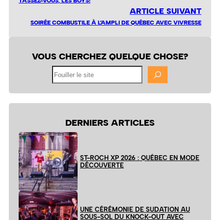
TASSEZ-VOUS, LES BOYS!
ARTICLE SUIVANT
SOIRÉE COMBUSTILE À L’AMPLI DE QUÉBEC AVEC VIVRESSE
VOUS CHERCHEZ QUELQUE CHOSE?
Fouiller
le
site
DERNIERS ARTICLES
ST-ROCH XP 2026 : QUÉBEC EN MODE
DÉCOUVERTE
UNE CÉRÉMONIE DE SUDATION AU
SOUS-SOL DU KNOCK-OUT AVEC