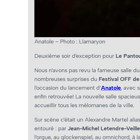
Anatole – Photo : Llamaryon
Deuxième soir d’exception pour
Le Pant
Nous n’avons pas revu la fameuse salle du
nombreuses surprises du
Festival OFF d
l’occasion du lancement d’
Anatole
, avec 
enfin retrouvée! La nouvelle salle spacie
accueillir tous les mélomanes de la ville.
Sur scène c’était un Alexandre Martel alia
entouré : par
Jean-Michel Letendre-Veill
l’orgue, au glockenspiel, au omnichord, à la