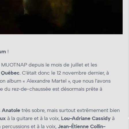
oum
!
 MUOTNAP depuis le mois de juillet et les
e Québec
. C’était donc le 12 novembre dernier, à
son album « Alexandre Martel », que nous l’avons
use du rez-de-chaussée est désormais prête à
s
Anatole
très sobre, mais surtout extrêmement bien
eux
à la guitare et à la voix,
Lou-Adriane Cassidy
à
 percussions et à la voix,
Jean-Étienne Collin-