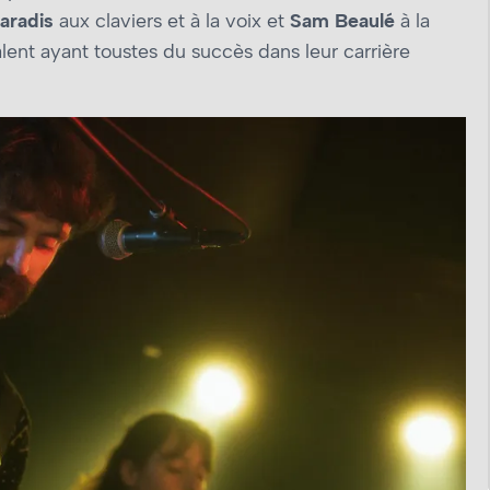
aradis
aux claviers et à la voix et
Sam Beaulé
à la
alent ayant toustes du succès dans leur carrière