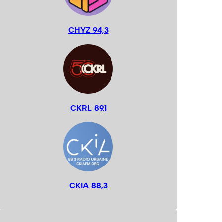
CHYZ 94,3
CKRL 89,1
CKIA 88,3