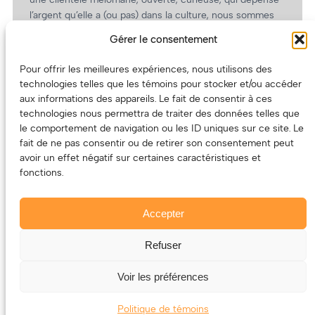
l’argent qu’elle a (ou pas) dans la culture, nous sommes
un partenaire de choix. En plus, on coûte pas cher!
Gérer le consentement
On prépare une grille tarifaire intéressante et on vous
revient.
Pour offrir les meilleures expériences, nous utilisons des
technologies telles que les témoins pour stocker et/ou accéder
(Oui, on va avoir des tarifs spéciaux pour vous, les
aux informations des appareils. Le fait de consentir à ces
artistes!)
technologies nous permettra de traiter des données telles que
le comportement de navigation ou les ID uniques sur ce site. Le
fait de ne pas consentir ou de retirer son consentement peut
avoir un effet négatif sur certaines caractéristiques et
fonctions.
Accepter
Refuser
© 2011-2025 – ECOUTEDONC.CA
Le contenu (texte et photos) appartient à ses créatrices et
Voir les préférences
créateurs.
Politique de témoins