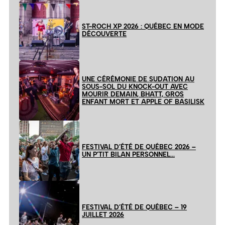
ST-ROCH XP 2026 : QUÉBEC EN MODE
DÉCOUVERTE
UNE CÉRÉMONIE DE SUDATION AU
SOUS-SOL DU KNOCK-OUT AVEC
MOURIR DEMAIN, BHATT, GROS
ENFANT MORT ET APPLE OF BASILISK
FESTIVAL D’ÉTÉ DE QUÉBEC 2026 –
UN P’TIT BILAN PERSONNEL…
FESTIVAL D’ÉTÉ DE QUÉBEC – 19
JUILLET 2026