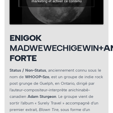
marketing et activer ce contenu
ENIGOK
MADWEWECHIGEWIN+
A
FORTE
Status / Non-Status
, anciennement connu sous le
nom de
WHOOP-Szo
, est un groupe de indie rock
post grunge de Guelph, en Ontario, dirigé par
l’auteur-compositeur-interprète anichinabé-
canadien
Adam Sturgeon
. Le groupe vient de
sortir l’album « Surely Travel » accompagné d’un
premier extrait,
Blown Tire
, sous forme d’un