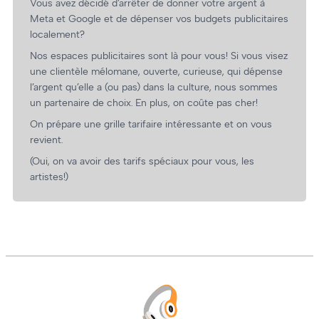
Vous avez décidé d’arrêter de donner votre argent à
Meta et Google et de dépenser vos budgets publicitaires
localement?
Nos espaces publicitaires sont là pour vous! Si vous visez
une clientèle mélomane, ouverte, curieuse, qui dépense
l’argent qu’elle a (ou pas) dans la culture, nous sommes
un partenaire de choix. En plus, on coûte pas cher!
On prépare une grille tarifaire intéressante et on vous
revient.
(Oui, on va avoir des tarifs spéciaux pour vous, les
artistes!)