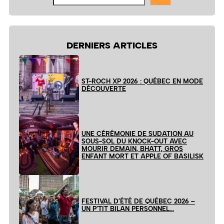
le
site
DERNIERS ARTICLES
ST-ROCH XP 2026 : QUÉBEC EN MODE
DÉCOUVERTE
UNE CÉRÉMONIE DE SUDATION AU
SOUS-SOL DU KNOCK-OUT AVEC
MOURIR DEMAIN, BHATT, GROS
ENFANT MORT ET APPLE OF BASILISK
FESTIVAL D’ÉTÉ DE QUÉBEC 2026 –
UN P’TIT BILAN PERSONNEL…