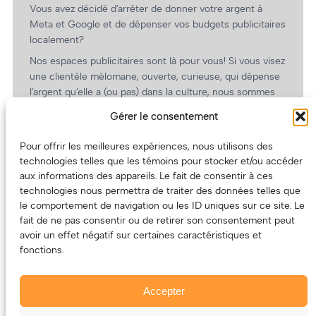
Vous avez décidé d’arrêter de donner votre argent à
Meta et Google et de dépenser vos budgets publicitaires
localement?
Nos espaces publicitaires sont là pour vous! Si vous visez
une clientèle mélomane, ouverte, curieuse, qui dépense
l’argent qu’elle a (ou pas) dans la culture, nous sommes
un partenaire de choix. En plus, on coûte pas cher!
Gérer le consentement
On prépare une grille tarifaire intéressante et on vous
revient.
Pour offrir les meilleures expériences, nous utilisons des
technologies telles que les témoins pour stocker et/ou accéder
(Oui, on va avoir des tarifs spéciaux pour vous, les
aux informations des appareils. Le fait de consentir à ces
artistes!)
technologies nous permettra de traiter des données telles que
le comportement de navigation ou les ID uniques sur ce site. Le
fait de ne pas consentir ou de retirer son consentement peut
avoir un effet négatif sur certaines caractéristiques et
fonctions.
Accepter