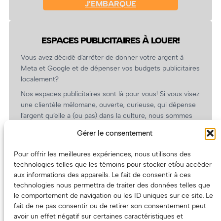
J’EMBARQUE
ESPACES PUBLICITAIRES À LOUER!
Vous avez décidé d’arrêter de donner votre argent à
Meta et Google et de dépenser vos budgets publicitaires
localement?
Nos espaces publicitaires sont là pour vous! Si vous visez
une clientèle mélomane, ouverte, curieuse, qui dépense
l’argent qu’elle a (ou pas) dans la culture, nous sommes
un partenaire de choix. En plus, on coûte pas cher!
Gérer le consentement
On prépare une grille tarifaire intéressante et on vous
revient.
Pour offrir les meilleures expériences, nous utilisons des
technologies telles que les témoins pour stocker et/ou accéder
(Oui, on va avoir des tarifs spéciaux pour vous, les
aux informations des appareils. Le fait de consentir à ces
artistes!)
technologies nous permettra de traiter des données telles que
le comportement de navigation ou les ID uniques sur ce site. Le
fait de ne pas consentir ou de retirer son consentement peut
avoir un effet négatif sur certaines caractéristiques et