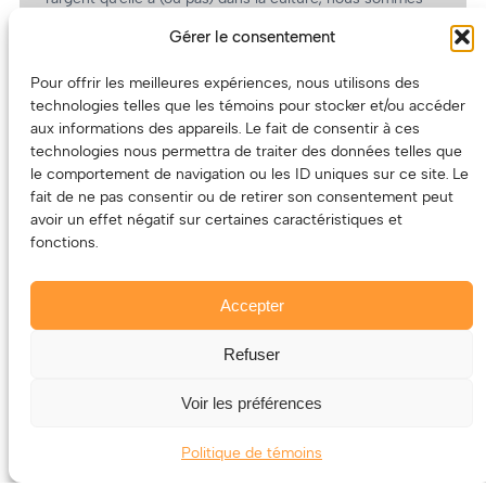
un partenaire de choix. En plus, on coûte pas cher!
Gérer le consentement
On prépare une grille tarifaire intéressante et on vous
revient.
Pour offrir les meilleures expériences, nous utilisons des
technologies telles que les témoins pour stocker et/ou accéder
(Oui, on va avoir des tarifs spéciaux pour vous, les
aux informations des appareils. Le fait de consentir à ces
artistes!)
technologies nous permettra de traiter des données telles que
le comportement de navigation ou les ID uniques sur ce site. Le
fait de ne pas consentir ou de retirer son consentement peut
avoir un effet négatif sur certaines caractéristiques et
fonctions.
Accepter
Refuser
© 2011-2025 – ECOUTEDONC.CA
Le contenu (texte et photos) appartient à ses créatrices et
Voir les préférences
créateurs.
Politique de témoins