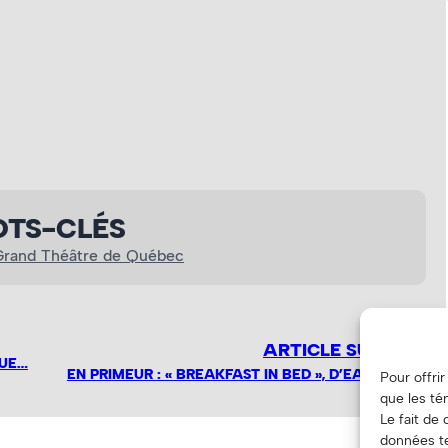
TS-CLÉS
Grand Théâtre de Québec
ARTICLE SUIVANT
QUE…
EN PRIMEUR : « BREAKFAST IN BED », D’EASY TIGER
Pour offri
que les té
Le fait de
données te