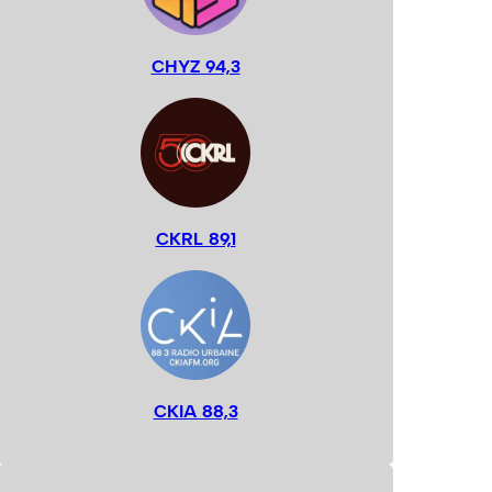
CHYZ 94,3
CKRL 89,1
CKIA 88,3