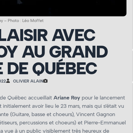
oy – Photo : Léo Moffet
LAISIR AVEC
OY AU GRAND
 DE QUÉBEC
022
OLIVIER ALAIN
e de Québec accueillait
Ariane Roy
pour le lancement
initialement avoir lieu le 23 mars, mais qui s’était vu
te (Guitare, basse et chœurs), Vincent Gagnon
hétiseurs, percussions et chœurs) et Pierre-Emmanuel
 la vue à un public visiblement très heureux de