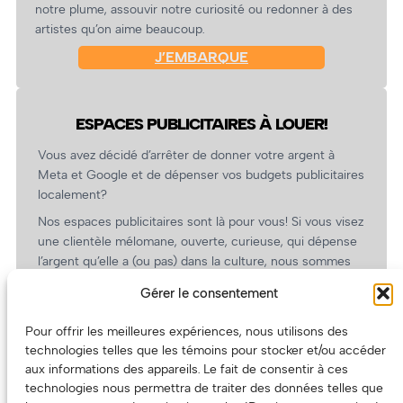
notre plume, assouvir notre curiosité ou redonner à des
artistes qu’on aime beaucoup.
J’EMBARQUE
ESPACES PUBLICITAIRES À LOUER!
Vous avez décidé d’arrêter de donner votre argent à
Meta et Google et de dépenser vos budgets publicitaires
localement?
Nos espaces publicitaires sont là pour vous! Si vous visez
une clientèle mélomane, ouverte, curieuse, qui dépense
l’argent qu’elle a (ou pas) dans la culture, nous sommes
un partenaire de choix. En plus, on coûte pas cher!
Gérer le consentement
On prépare une grille tarifaire intéressante et on vous
revient.
Pour offrir les meilleures expériences, nous utilisons des
technologies telles que les témoins pour stocker et/ou accéder
(Oui, on va avoir des tarifs spéciaux pour vous, les
aux informations des appareils. Le fait de consentir à ces
artistes!)
technologies nous permettra de traiter des données telles que