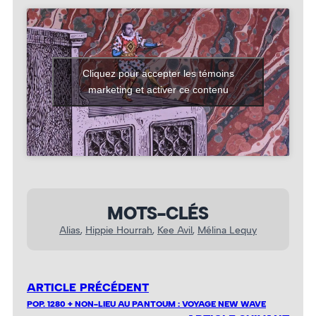
Cliquez pour accepter les témoins
marketing et activer ce contenu
MOTS-CLÉS
Alias
, 
Hippie Hourrah
, 
Kee Avil
, 
Mélina Lequy
ARTICLE PRÉCÉDENT
POP. 1280 + NON-LIEU AU PANTOUM : VOYAGE NEW WAVE