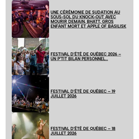
UNE CÉRÉMONIE DE SUDATION AU
SOUS-SOL DU KNOCK-OUT AVEC
MOURIR DEMAIN, BHATT, GROS
ENFANT MORT ET APPLE OF BASILISK
FESTIVAL D’ÉTÉ DE QUÉBEC 2026 –
UN P’TIT BILAN PERSONNEL…
FESTIVAL D’ÉTÉ DE QUÉBEC – 19
JUILLET 2026
FESTIVAL D’ÉTÉ DE QUÉBEC – 18
JUILLET 2026