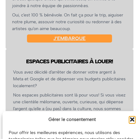
joindre à notre équipe de passionné.es.
Oui, c’est 100 % bénévole. On fait ça pour le trip, aiguiser
notre plume, assouvir notre curiosité ou redonner à des
artistes qu’on aime beaucoup.
J’EMBARQUE
ESPACES PUBLICITAIRES À LOUER!
Vous avez décidé d’arrêter de donner votre argent à
Meta et Google et de dépenser vos budgets publicitaires
localement?
Nos espaces publicitaires sont là pour vous! Si vous visez
une clientèle mélomane, ouverte, curieuse, qui dépense
l’argent qu’elle a (ou pas) dans la culture, nous sommes
un partenaire de choix. En plus, on coûte pas cher!
Gérer le consentement
On prépare une grille tarifaire intéressante et on vous
revient.
Pour offrir les meilleures expériences, nous utilisons des