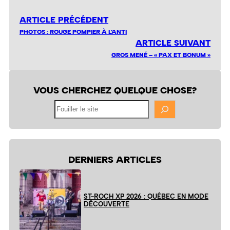
ARTICLE PRÉCÉDENT
PHOTOS : ROUGE POMPIER À L’ANTI
ARTICLE SUIVANT
GROS MENÉ – « PAX ET BONUM »
VOUS CHERCHEZ QUELQUE CHOSE?
Fouiller
le
site
DERNIERS ARTICLES
ST-ROCH XP 2026 : QUÉBEC EN MODE
DÉCOUVERTE