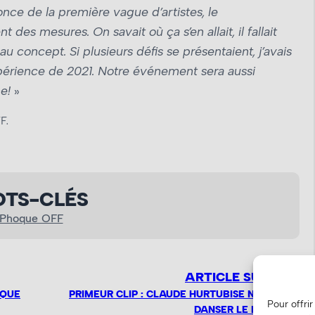
nonce de la première vague d’artistes, le
es mesures. On savait où ça s’en allait, il fallait
concept. Si plusieurs défis se présentaient, j’avais
périence de 2021. Notre événement sera aussi
ne!
»
F.
TS-CLÉS
Phoque OFF
ARTICLE SUIVANT
IQUE
PRIMEUR CLIP : CLAUDE HURTUBISE NOUS FAIT
Pour offri
DANSER LE FORILLON