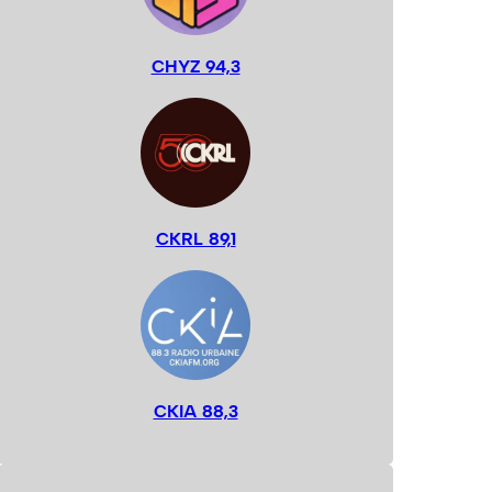
CHYZ 94,3
CKRL 89,1
CKIA 88,3