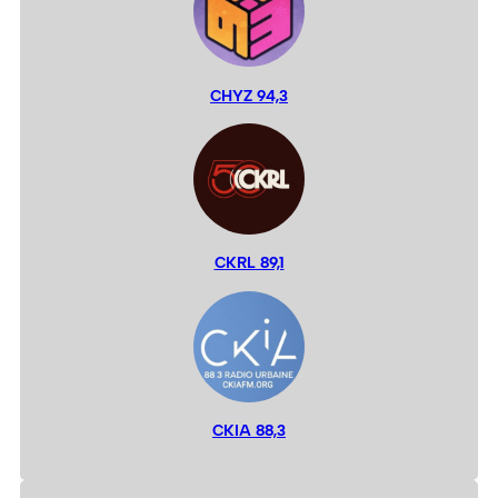
CHYZ 94,3
CKRL 89,1
CKIA 88,3