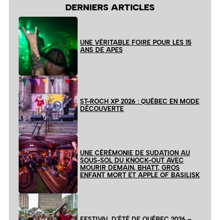
DERNIERS ARTICLES
UNE VÉRITABLE FOIRE POUR LES 15
ANS DE APES
ST-ROCH XP 2026 : QUÉBEC EN MODE
DÉCOUVERTE
UNE CÉRÉMONIE DE SUDATION AU
SOUS-SOL DU KNOCK-OUT AVEC
MOURIR DEMAIN, BHATT, GROS
ENFANT MORT ET APPLE OF BASILISK
FESTIVAL D’ÉTÉ DE QUÉBEC 2026 –