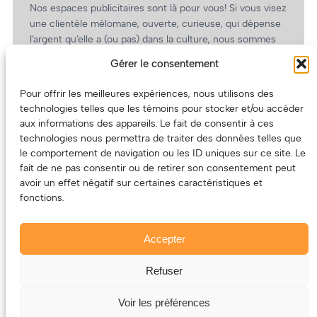
Nos espaces publicitaires sont là pour vous! Si vous visez
une clientèle mélomane, ouverte, curieuse, qui dépense
l’argent qu’elle a (ou pas) dans la culture, nous sommes
un partenaire de choix. En plus, on coûte pas cher!
Gérer le consentement
On prépare une grille tarifaire intéressante et on vous
revient.
Pour offrir les meilleures expériences, nous utilisons des
technologies telles que les témoins pour stocker et/ou accéder
(Oui, on va avoir des tarifs spéciaux pour vous, les
aux informations des appareils. Le fait de consentir à ces
artistes!)
technologies nous permettra de traiter des données telles que
le comportement de navigation ou les ID uniques sur ce site. Le
fait de ne pas consentir ou de retirer son consentement peut
avoir un effet négatif sur certaines caractéristiques et
fonctions.
Accepter
Refuser
© 2011-2025 – ECOUTEDONC.CA
Le contenu (texte et photos) appartient à ses créatrices et
Voir les préférences
créateurs.