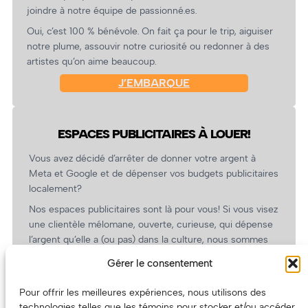
joindre à notre équipe de passionné.es.
Oui, c’est 100 % bénévole. On fait ça pour le trip, aiguiser
notre plume, assouvir notre curiosité ou redonner à des
artistes qu’on aime beaucoup.
J’EMBARQUE
ESPACES PUBLICITAIRES À LOUER!
Vous avez décidé d’arrêter de donner votre argent à
Meta et Google et de dépenser vos budgets publicitaires
localement?
Nos espaces publicitaires sont là pour vous! Si vous visez
une clientèle mélomane, ouverte, curieuse, qui dépense
l’argent qu’elle a (ou pas) dans la culture, nous sommes
un partenaire de choix. En plus, on coûte pas cher!
Gérer le consentement
On prépare une grille tarifaire intéressante et on vous
revient.
Pour offrir les meilleures expériences, nous utilisons des
technologies telles que les témoins pour stocker et/ou accéder