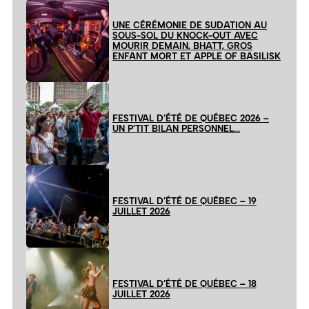
UNE CÉRÉMONIE DE SUDATION AU
SOUS-SOL DU KNOCK-OUT AVEC
MOURIR DEMAIN, BHATT, GROS
ENFANT MORT ET APPLE OF BASILISK
FESTIVAL D’ÉTÉ DE QUÉBEC 2026 –
UN P’TIT BILAN PERSONNEL…
FESTIVAL D’ÉTÉ DE QUÉBEC – 19
JUILLET 2026
FESTIVAL D’ÉTÉ DE QUÉBEC – 18
JUILLET 2026