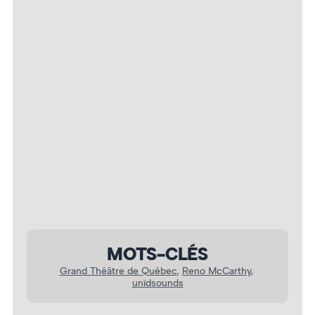
Reno McCarthy. Photo : Noémie Rocque
MOTS-CLÉS
Grand Théâtre de Québec
, 
Reno McCarthy
, 
unïdsounds