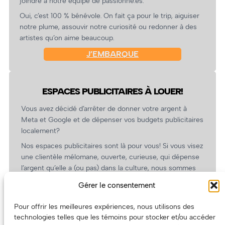
joindre à notre équipe de passionné.es.
Oui, c’est 100 % bénévole. On fait ça pour le trip, aiguiser
notre plume, assouvir notre curiosité ou redonner à des
artistes qu’on aime beaucoup.
J’EMBARQUE
ESPACES PUBLICITAIRES À LOUER!
Vous avez décidé d’arrêter de donner votre argent à
Meta et Google et de dépenser vos budgets publicitaires
localement?
Nos espaces publicitaires sont là pour vous! Si vous visez
une clientèle mélomane, ouverte, curieuse, qui dépense
l’argent qu’elle a (ou pas) dans la culture, nous sommes
un partenaire de choix. En plus, on coûte pas cher!
Gérer le consentement
On prépare une grille tarifaire intéressante et on vous
revient.
Pour offrir les meilleures expériences, nous utilisons des
technologies telles que les témoins pour stocker et/ou accéder
(Oui, on va avoir des tarifs spéciaux pour vous, les