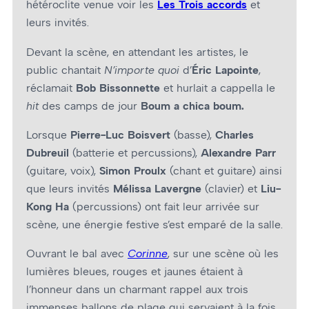
hétéroclite venue voir les
Les Trois accords
et
leurs invités.
Devant la scène, en attendant les artistes, le
public chantait
N’importe quoi
d’
Éric Lapointe
,
réclamait
Bob Bissonnette
et hurlait a cappella le
hit
des camps de jour
Boum a chica boum.
Lorsque
Pierre-Luc Boisvert
(basse),
Charles
Dubreuil
(batterie et percussions),
Alexandre Parr
(guitare, voix),
Simon Proulx
(chant et guitare) ainsi
que leurs invités
Mélissa Lavergne
(clavier) et
Liu-
Kong Ha
(percussions) ont fait leur arrivée sur
scène, une énergie festive s’est emparé de la salle.
Ouvrant le bal avec
Corinne
, sur une scène où les
lumières bleues, rouges et jaunes étaient à
l’honneur dans un charmant rappel aux trois
immenses ballons de plage qui servaient à la fois