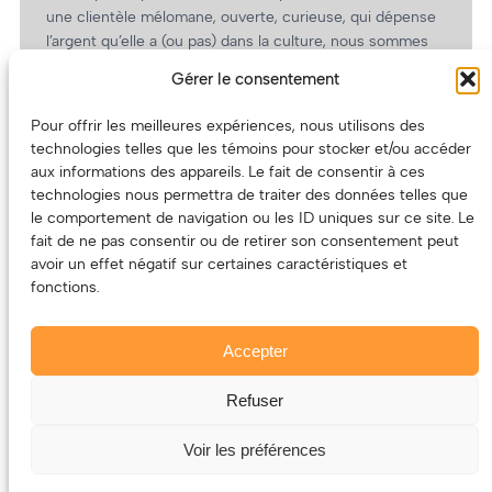
une clientèle mélomane, ouverte, curieuse, qui dépense
l’argent qu’elle a (ou pas) dans la culture, nous sommes
un partenaire de choix. En plus, on coûte pas cher!
Gérer le consentement
On prépare une grille tarifaire intéressante et on vous
revient.
Pour offrir les meilleures expériences, nous utilisons des
technologies telles que les témoins pour stocker et/ou accéder
(Oui, on va avoir des tarifs spéciaux pour vous, les
aux informations des appareils. Le fait de consentir à ces
artistes!)
technologies nous permettra de traiter des données telles que
le comportement de navigation ou les ID uniques sur ce site. Le
fait de ne pas consentir ou de retirer son consentement peut
avoir un effet négatif sur certaines caractéristiques et
fonctions.
Accepter
Refuser
© 2011-2025 – ECOUTEDONC.CA
Le contenu (texte et photos) appartient à ses créatrices et
Voir les préférences
créateurs.