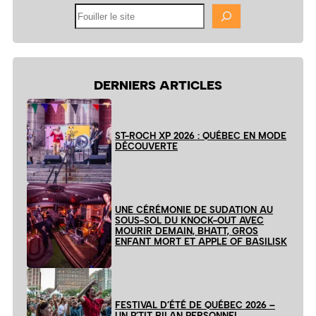
Fouiller
le
site
DERNIERS ARTICLES
ST-ROCH XP 2026 : QUÉBEC EN MODE
DÉCOUVERTE
UNE CÉRÉMONIE DE SUDATION AU
SOUS-SOL DU KNOCK-OUT AVEC
MOURIR DEMAIN, BHATT, GROS
ENFANT MORT ET APPLE OF BASILISK
FESTIVAL D’ÉTÉ DE QUÉBEC 2026 –
UN P’TIT BILAN PERSONNEL…