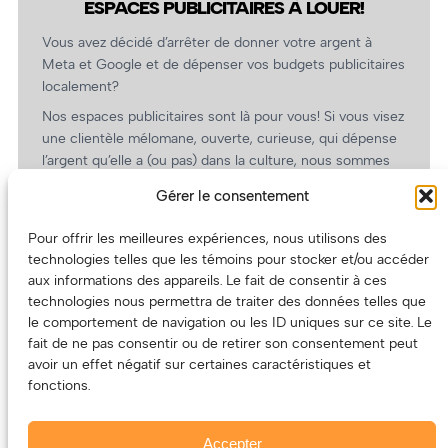
ESPACES PUBLICITAIRES À LOUER!
Vous avez décidé d’arrêter de donner votre argent à
Meta et Google et de dépenser vos budgets publicitaires
localement?
Nos espaces publicitaires sont là pour vous! Si vous visez
une clientèle mélomane, ouverte, curieuse, qui dépense
l’argent qu’elle a (ou pas) dans la culture, nous sommes
un partenaire de choix. En plus, on coûte pas cher!
Gérer le consentement
On prépare une grille tarifaire intéressante et on vous
revient.
Pour offrir les meilleures expériences, nous utilisons des
technologies telles que les témoins pour stocker et/ou accéder
(Oui, on va avoir des tarifs spéciaux pour vous, les
aux informations des appareils. Le fait de consentir à ces
artistes!)
technologies nous permettra de traiter des données telles que
le comportement de navigation ou les ID uniques sur ce site. Le
fait de ne pas consentir ou de retirer son consentement peut
avoir un effet négatif sur certaines caractéristiques et
fonctions.
Accepter