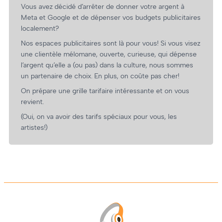
Vous avez décidé d’arrêter de donner votre argent à
Meta et Google et de dépenser vos budgets publicitaires
localement?
Nos espaces publicitaires sont là pour vous! Si vous visez
une clientèle mélomane, ouverte, curieuse, qui dépense
l’argent qu’elle a (ou pas) dans la culture, nous sommes
un partenaire de choix. En plus, on coûte pas cher!
On prépare une grille tarifaire intéressante et on vous
revient.
(Oui, on va avoir des tarifs spéciaux pour vous, les
artistes!)