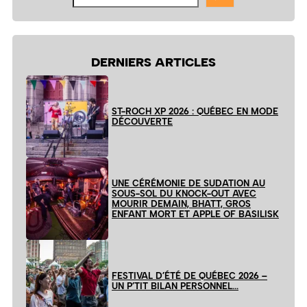
le
site
DERNIERS ARTICLES
ST-ROCH XP 2026 : QUÉBEC EN MODE
DÉCOUVERTE
UNE CÉRÉMONIE DE SUDATION AU
SOUS-SOL DU KNOCK-OUT AVEC
MOURIR DEMAIN, BHATT, GROS
ENFANT MORT ET APPLE OF BASILISK
FESTIVAL D’ÉTÉ DE QUÉBEC 2026 –
UN P’TIT BILAN PERSONNEL…