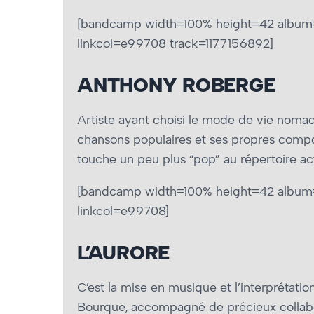
[bandcamp width=100% height=42 album=
linkcol=e99708 track=1177156892]
ANTHONY ROBERGE
Artiste ayant choisi le mode de vie nom
chansons populaires et ses propres compo
touche un peu plus “pop” au répertoire a
[bandcamp width=100% height=42 album=
linkcol=e99708]
L’AURORE
C’est la mise en musique et l’interprétatio
Bourque, accompagné de précieux collabor