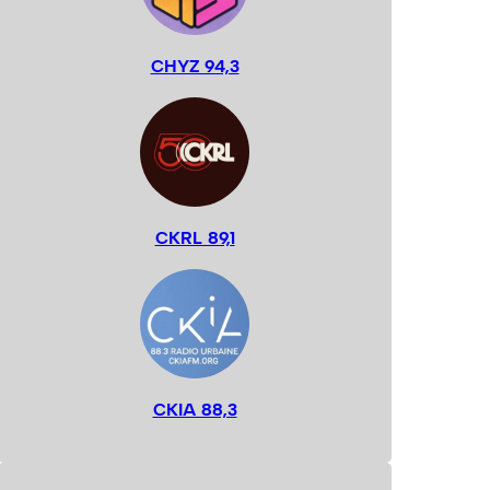
CHYZ 94,3
CKRL 89,1
CKIA 88,3