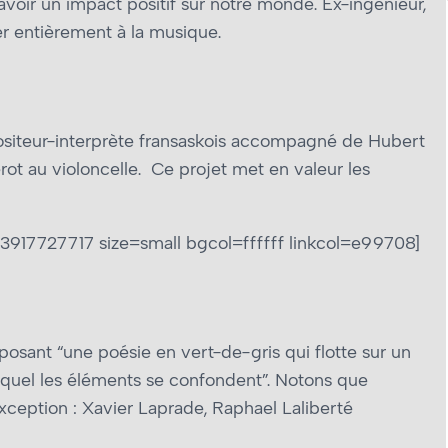
’avoir un impact positif sur notre monde. Ex-ingénieur,
ier entièrement à la musique.
positeur-interprète fransaskois accompagné de Hubert
ot au violoncelle. Ce projet met en valeur les
917727717 size=small bgcol=ffffff linkcol=e99708]
sant “une poésie en vert-de-gris qui flotte sur un
lequel les éléments se confondent”. Notons que
xception : Xavier Laprade, Raphael Laliberté