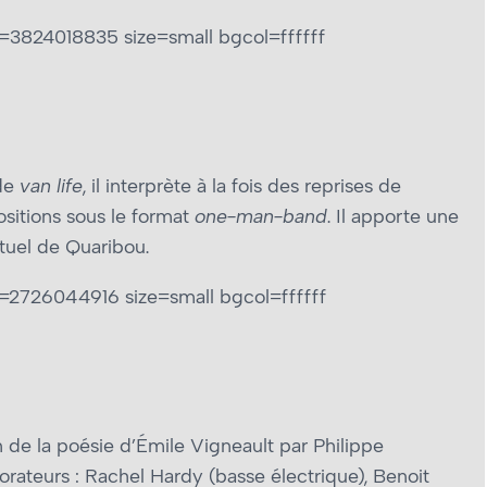
3824018835 size=small bgcol=ffffff
ade
van life
, il interprète à la fois des reprises de
sitions sous le format
one-man-band
. Il apporte une
ctuel de Quaribou.
2726044916 size=small bgcol=ffffff
n de la poésie d’Émile Vigneault par Philippe
ateurs : Rachel Hardy (basse électrique), Benoit