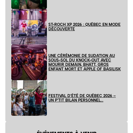
ST-ROCH XP 2026 : QUÉBEC EN MODE
DÉCOUVERTE
UNE CÉRÉMONIE DE SUDATION AU
SOUS-SOL DU KNOCK-OUT AVEC
MOURIR DEMAIN, BHATT, GROS
ENFANT MORT ET APPLE OF BASILISK
FESTIVAL D’ÉTÉ DE QUÉBEC 2026 –
UN P’TIT BILAN PERSONNEL…