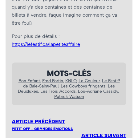
quand y’a des centaines et des centaines de
billets à vendre, faque imagine comment ça va
être fou!).
Pour plus de détails :
https://lefestif.ca/lapetiteaffaire
MOTS-CLÉS
Bon Enfant
, 
Fred Fortin
, 
KNLO
, 
Le Couleur
, 
Le Festif!
de Baie-Saint-Paul
, 
Les Cowboys fringants
, 
Les
Deuxluxes
, 
Les Trois Accords
, 
Lou-Adriane Cassidy
, 
Patrick Watson
ARTICLE PRÉCÉDENT
PETIT OFF – GRANDES ÉMOTIONS
ARTICLE SUIVANT