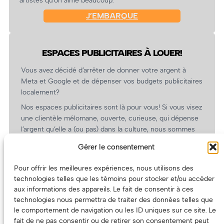
J’EMBARQUE
ESPACES PUBLICITAIRES À LOUER!
Vous avez décidé d’arrêter de donner votre argent à
Meta et Google et de dépenser vos budgets publicitaires
localement?
Nos espaces publicitaires sont là pour vous! Si vous visez
une clientèle mélomane, ouverte, curieuse, qui dépense
l’argent qu’elle a (ou pas) dans la culture, nous sommes
un partenaire de choix. En plus, on coûte pas cher!
Gérer le consentement
On prépare une grille tarifaire intéressante et on vous
revient.
Pour offrir les meilleures expériences, nous utilisons des
technologies telles que les témoins pour stocker et/ou accéder
(Oui, on va avoir des tarifs spéciaux pour vous, les
aux informations des appareils. Le fait de consentir à ces
artistes!)
technologies nous permettra de traiter des données telles que
le comportement de navigation ou les ID uniques sur ce site. Le
fait de ne pas consentir ou de retirer son consentement peut