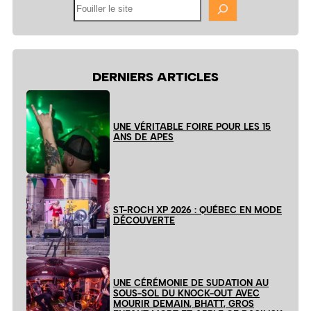
Fouiller
le
site
DERNIERS ARTICLES
UNE VÉRITABLE FOIRE POUR LES 15
ANS DE APES
ST-ROCH XP 2026 : QUÉBEC EN MODE
DÉCOUVERTE
UNE CÉRÉMONIE DE SUDATION AU
SOUS-SOL DU KNOCK-OUT AVEC
MOURIR DEMAIN, BHATT, GROS