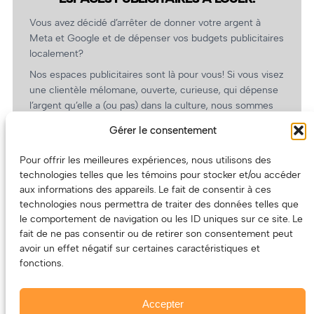
Vous avez décidé d’arrêter de donner votre argent à
Meta et Google et de dépenser vos budgets publicitaires
localement?
Nos espaces publicitaires sont là pour vous! Si vous visez
une clientèle mélomane, ouverte, curieuse, qui dépense
l’argent qu’elle a (ou pas) dans la culture, nous sommes
un partenaire de choix. En plus, on coûte pas cher!
Gérer le consentement
On prépare une grille tarifaire intéressante et on vous
revient.
Pour offrir les meilleures expériences, nous utilisons des
technologies telles que les témoins pour stocker et/ou accéder
(Oui, on va avoir des tarifs spéciaux pour vous, les
aux informations des appareils. Le fait de consentir à ces
artistes!)
technologies nous permettra de traiter des données telles que
le comportement de navigation ou les ID uniques sur ce site. Le
fait de ne pas consentir ou de retirer son consentement peut
avoir un effet négatif sur certaines caractéristiques et
fonctions.
Accepter