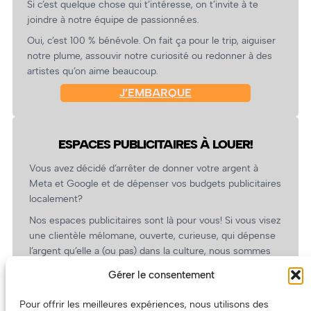
Si c’est quelque chose qui t’intéresse, on t’invite à te
joindre à notre équipe de passionné.es.
Oui, c’est 100 % bénévole. On fait ça pour le trip, aiguiser
notre plume, assouvir notre curiosité ou redonner à des
artistes qu’on aime beaucoup.
J’EMBARQUE
ESPACES PUBLICITAIRES À LOUER!
Vous avez décidé d’arrêter de donner votre argent à
Meta et Google et de dépenser vos budgets publicitaires
localement?
Nos espaces publicitaires sont là pour vous! Si vous visez
une clientèle mélomane, ouverte, curieuse, qui dépense
l’argent qu’elle a (ou pas) dans la culture, nous sommes
un partenaire de choix. En plus, on coûte pas cher!
Gérer le consentement
On prépare une grille tarifaire intéressante et on vous
revient.
Pour offrir les meilleures expériences, nous utilisons des