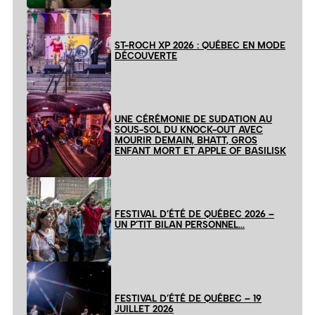
ST-ROCH XP 2026 : QUÉBEC EN MODE
DÉCOUVERTE
UNE CÉRÉMONIE DE SUDATION AU
SOUS-SOL DU KNOCK-OUT AVEC
MOURIR DEMAIN, BHATT, GROS
ENFANT MORT ET APPLE OF BASILISK
FESTIVAL D’ÉTÉ DE QUÉBEC 2026 –
UN P’TIT BILAN PERSONNEL…
FESTIVAL D’ÉTÉ DE QUÉBEC – 19
JUILLET 2026