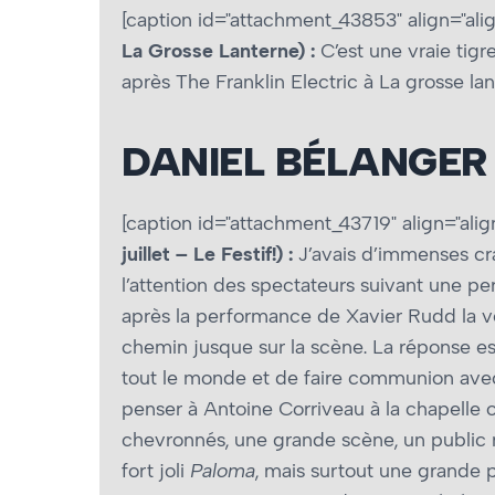
[caption id="attachment_43853" align="alig
La Grosse Lanterne) :
C’est une vraie tigr
après The Franklin Electric à La grosse lant
DANIEL BÉLANGER
[caption id="attachment_43719" align="alig
juillet – Le Festif!) :
J’avais d’immenses cra
l’attention des spectateurs suivant une p
après la performance de Xavier Rudd la vei
chemin jusque sur la scène. La réponse e
tout le monde et de faire communion avec 
penser à Antoine Corriveau à la chapelle o
chevronnés, une grande scène, un public m
fort joli
Paloma
, mais surtout une grande 