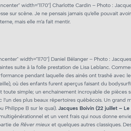
ncenter" width="1170"]
Charlotte Cardin – Photo : Jacque
esse sur scène. Je ne pensais jamais qu’elle pouvait avo
erne, mais elle m’a fait mentir.
ncenter" width="1170"]
Daniel Bélanger – Photo : Jacques
intes suite à la folle prestation de Lisa Leblanc. Comme
erformance pendant laquelle des ainés ont trashé avec l
lle), où des enfants furent aperçus faisant du bodysurfin
st toute simple; un enchainement incroyable de pièces s
l’un des plus beaux répertoires québécois. Un grand mo
u Philippe B sur le quai).
Jacques Boivin (22 juillet – Le 
ultigénérationnel et un vent frais qui nous donne envi
partie de
Rêver mieux
et quelques autres classiques. De