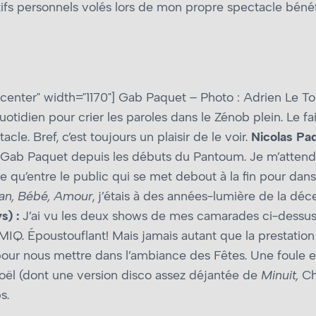
tifs personnels volés lors de mon propre spectacle bénéf
center" width="1170"]
Gab Paquet – Photo : Adrien Le To
idien pour crier les paroles dans le Zénob plein. Le fait
cle. Bref, c’est toujours un plaisir de le voir.
Nicolas Pado
ab Paquet depuis les débuts du Pantoum. Je m’attend
re qu’entre le public qui se met debout à la fin pour dan
an, Bébé, Amour
, j’étais à des années-lumière de la déc
s) :
J’ai vu les deux shows de mes camarades ci-dessus. 
IQ. Époustouflant! Mais jamais autant que la prestation
pour nous mettre dans l’ambiance des Fêtes. Une foule e
Noël (dont une version disco assez déjantée de
Minuit,
Chr
s.