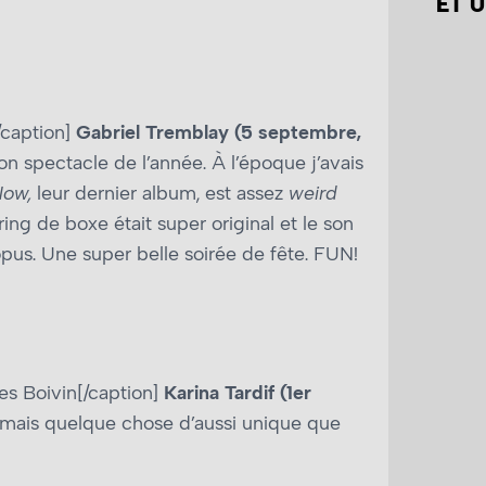
ET U
/caption]
Gabriel Tremblay (5 septembre,
on spectacle de l’année. À l’époque j’avais
Now,
leur dernier album, est assez
weird
ing de boxe était super original et le son
opus. Une super belle soirée de fête. FUN!
es Boivin[/caption]
Karina Tardif (1er
jamais quelque chose d’aussi unique que