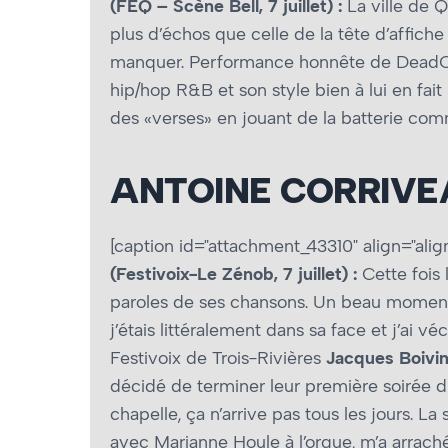
(FEQ – Scène Bell, 7 juillet) :
La ville de 
plus d’échos que celle de la tête d’affi
manquer. Performance honnête de DeadO m
hip/hop R&B et son style bien à lui en fai
des «verses» en jouant de la batterie comme 
ANTOINE CORRIVE
[caption id="attachment_43310" align="alig
(Festivoix-Le Zénob, 7 juillet) :
Cette fois 
paroles de ses chansons. Un beau moment
j’étais littéralement dans sa face et j’a
Festivoix de Trois-Rivières
Jacques Boivin 
décidé de terminer leur première soirée 
chapelle, ça n’arrive pas tous les jours. L
avec Marianne Houle à l’orgue, m’a arrac