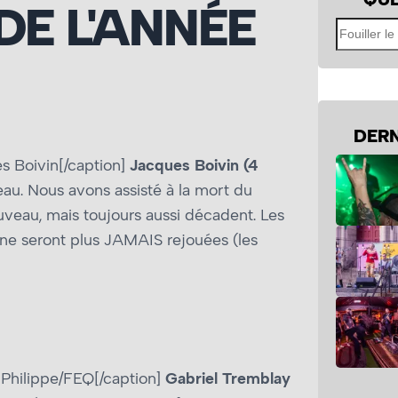
DE L'ANNÉE
Fouiller
le
site
DERN
s Boivin[/caption]
Jacques Boivin (4
veau. Nous avons assisté à la mort du
uveau, mais toujours aussi décadent. Les
i ne seront plus JAMAIS rejouées (les
Philippe/FEQ[/caption]
Gabriel Tremblay