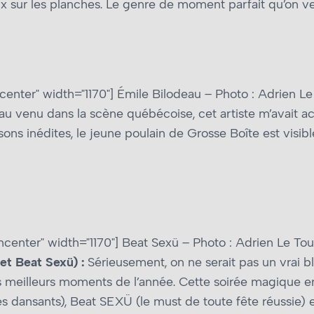
sur les planches. Le genre de moment parfait qu’on veu
center" width="1170"]
Émile Bilodeau – Photo : Adrien Le
u venu dans la scène québécoise, cet artiste m’avait ac
ns inédites, le jeune poulain de Grosse Boîte est visible
ncenter" width="1170"]
Beat Sexü – Photo : Adrien Le Tou
 et Beat Sexü) :
Sérieusement, on ne serait pas un vrai b
 meilleurs moments de l’année. Cette soirée magique e
s dansants), Beat SEXÜ (le must de toute fête réussie) e