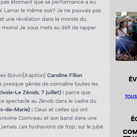
st pas étonnant que sa performance a eu
ck Lamar le même soir? Je ne pouvais pas
st une révélation dans le monde du
de moins! Je vous mets au défi de rapper
es Boivin[/caption]
Caroline Filion
ÉV
étais presque gênée de connaître toutes les
tivoix-Le Zénob, 7 juillet) :
parce que
TOUS
 ce spectacle au Zénob dans le cadre du
es-de-Marie) :
Ceux et celles qui ont
 Antoine Corriveau et son band dans une
É
e jamais.
Les hydravions de trop
, sur le jubé
COM