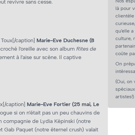
Nos espa
t revivre sans cesse.
là pour v
clientèl
curieuse
qu’elle a
culture,
 Toux[/caption]
Marie-Eve Duchesne (8
partenair
croché l’oreille avec son album
Rites de
coûte pa
ment à l’aise sur scène. Il captive
On prépar
intéressa
(Oui, on 
spéciaux
artistes!)
x[/caption]
Marie-Eve Fortier (25 mai, Le
logue si on n’était pas un peu chauvins de
n compagnie de Lydia Képinski (notre
t Gab Paquet (notre éternel crush) valait