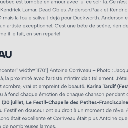
Québec est tombée en amour avec lui ce soir-là. Ce n’e
che Kendrick Lamar. Dead Obies, Anderson.Paak et Kendri
ais la foule salivait déjà pour Duckworth. Anderson e
t un artiste exceptionnel. C’est une bête de scène, rien 
il le fait, on s’en reparle!
AU
ncenter" width="1170"]
Antoine Corriveau – Photo : Jacqu
là, la proximité avec l’artiste m’intimidait tellement. J’
 sombre, vrai et empreint de beauté.
Karina Tardif (Fes
i vécu à fond chaque émotion de chaque chanson pendant
(20 juillet, Le Festif-Chapelle des Petites-Franciscain
du Festif en douceur ont eu droit à un moment de rêve.
a sono était excellente et Corriveau était plus Antoine qu
hé de nombreuses larmes.