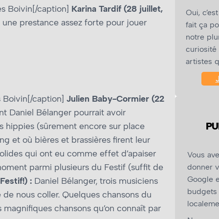
s Boivin[/caption]
Karina Tardif (28 juillet,
Oui, c’es
ir une prestance assez forte pour jouer
fait ça po
notre plu
curiosité
artistes 
 Boivin[/caption]
Julien Baby-Cormier (22
nt Daniel Bélanger pourrait avoir
PU
es hippies (sûrement encore sur place
g et où bières et brassières firent leur
olides qui ont eu comme effet d’apaiser
Vous ave
ment parmi plusieurs du Festif (suffit de
donner v
Google e
Festif!) :
Daniel Bélanger, trois musiciens
budgets 
e de nous coller. Quelques chansons du
localeme
s magnifiques chansons qu’on connaît par