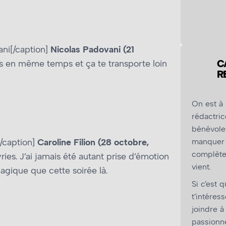
ani[/caption]
Nicolas Padovani (21
C
nts en même temps et ça te transporte loin
R
On est à
rédactric
bénévole
/caption]
Caroline Filion (28 octobre,
manquer 
complètem
ries. J’ai jamais été autant prise d’émotion
vient.
magique que cette soirée là.
Si c’est 
t’intéress
joindre à
passionné