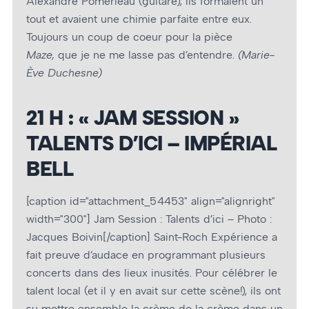
Alexandre Pomerleau (guitare), ils formaient un
tout et avaient une chimie parfaite entre eux.
Toujours un coup de coeur pour la pièce
Maze,
que je ne me lasse pas d’entendre.
(Marie-
Ève Duchesne)
21 H : « JAM SESSION »
TALENTS D’ICI – IMPÉRIAL
BELL
[caption id="attachment_54453" align="alignright"
width="300"]
Jam Session : Talents d’ici – Photo :
Jacques Boivin[/caption] Saint-Roch Expérience a
fait preuve d’audace en programmant plusieurs
concerts dans des lieux inusités. Pour célébrer le
talent local (et il y en avait sur cette scène!), ils ont
su mettre ensemble la crème de la crème dans un