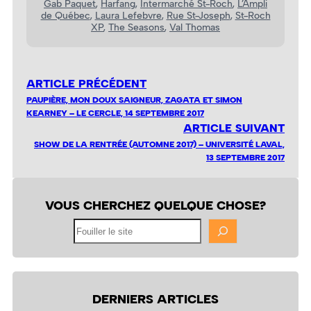
Gab Paquet
, 
Harfang
, 
Intermarché St-Roch
, 
L’Ampli
de Québec
, 
Laura Lefebvre
, 
Rue St-Joseph
, 
St-Roch
XP
, 
The Seasons
, 
Val Thomas
ARTICLE PRÉCÉDENT
PAUPIÈRE, MON DOUX SAIGNEUR, ZAGATA ET SIMON
KEARNEY – LE CERCLE, 14 SEPTEMBRE 2017
ARTICLE SUIVANT
SHOW DE LA RENTRÉE (AUTOMNE 2017) – UNIVERSITÉ LAVAL,
13 SEPTEMBRE 2017
VOUS CHERCHEZ QUELQUE CHOSE?
Fouiller
le
site
DERNIERS ARTICLES