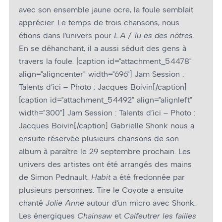
avec son ensemble jaune ocre, la foule semblait
apprécier. Le temps de trois chansons, nous
étions dans l’univers pour
L.A / Tu es des nôtres
.
En se déhanchant, il a aussi séduit des gens à
travers la foule. [caption id="attachment_54478"
align="aligncenter" width="696"]
Jam Session :
Talents d’ici – Photo : Jacques Boivin[/caption]
[caption id="attachment_54492" align="alignleft"
width="300"]
Jam Session : Talents d’ici – Photo :
Jacques Boivin[/caption] Gabrielle Shonk nous a
ensuite réservée plusieurs chansons de son
album à paraître le 29 septembre prochain. Les
univers des artistes ont été arrangés des mains
de Simon Pednault.
Habit
a été fredonnée par
plusieurs personnes. Tire le Coyote a ensuite
chanté
Jolie Anne
autour d’un micro avec Shonk.
Les énergiques
Chainsaw
et
Calfeutrer les failles