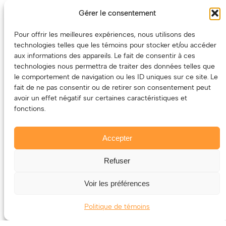
un partenaire de choix. En plus, on coûte pas cher!
Gérer le consentement
On prépare une grille tarifaire intéressante et on vous
revient.
Pour offrir les meilleures expériences, nous utilisons des
technologies telles que les témoins pour stocker et/ou accéder
(Oui, on va avoir des tarifs spéciaux pour vous, les
aux informations des appareils. Le fait de consentir à ces
artistes!)
technologies nous permettra de traiter des données telles que
le comportement de navigation ou les ID uniques sur ce site. Le
fait de ne pas consentir ou de retirer son consentement peut
avoir un effet négatif sur certaines caractéristiques et
fonctions.
Accepter
Refuser
© 2011-2025 – ECOUTEDONC.CA
Le contenu (texte et photos) appartient à ses créatrices et
Voir les préférences
créateurs.
Politique de témoins