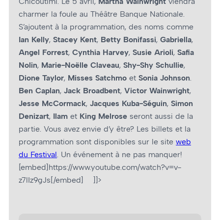
Chicoutimi. Le 5 avril,
Martha Wainwright
viendra
charmer la foule au Théâtre Banque Nationale.
S’ajoutent à la programmation, des noms comme
Ian Kelly
,
Stacey Kent
,
Betty Bonifassi
,
Gabriella
,
Angel Forrest
,
Cynthia Harvey
,
Susie Arioli
,
Safia
Nolin
,
Marie-Noëlle Claveau
,
Shy-Shy Schullie
,
Dione Taylor
,
Misses Satchmo
et
Sonia Johnson
.
Ben Caplan
,
Jack Broadbent
,
Victor Wainwright
,
Jesse McCormack
,
Jacques Kuba-Séguin
,
Simon
Denizart
,
Ilam
et
King Melrose
seront aussi de la
partie. Vous avez envie d’y être? Les billets et la
programmation sont disponibles sur le site
web
du Festival
. Un événement à ne pas manquer!
[embed]https://www.youtube.com/watch?v=v-
z7lIz9gJs[/embed] ]]>