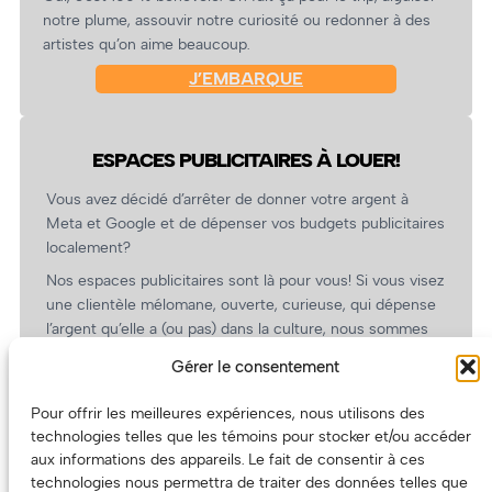
notre plume, assouvir notre curiosité ou redonner à des
artistes qu’on aime beaucoup.
J’EMBARQUE
ESPACES PUBLICITAIRES À LOUER!
Vous avez décidé d’arrêter de donner votre argent à
Meta et Google et de dépenser vos budgets publicitaires
localement?
Nos espaces publicitaires sont là pour vous! Si vous visez
une clientèle mélomane, ouverte, curieuse, qui dépense
l’argent qu’elle a (ou pas) dans la culture, nous sommes
un partenaire de choix. En plus, on coûte pas cher!
Gérer le consentement
On prépare une grille tarifaire intéressante et on vous
revient.
Pour offrir les meilleures expériences, nous utilisons des
technologies telles que les témoins pour stocker et/ou accéder
(Oui, on va avoir des tarifs spéciaux pour vous, les
aux informations des appareils. Le fait de consentir à ces
artistes!)
technologies nous permettra de traiter des données telles que