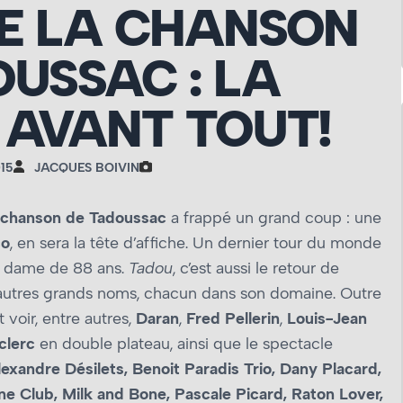
DE LA CHANSON
USSAC : LA
AVANT TOUT!
15
JACQUES BOIVIN
a chanson de Tadoussac
a frappé un grand coup : une
co
, en sera la tête d’affiche. Un dernier tour du monde
te dame de 88 ans.
Tadou
, c’est aussi le retour de
 autres grands noms, chacun dans son domaine. Outre
t voir, entre autres,
Daran
,
Fred Pellerin
,
Louis-Jean
clerc
en double plateau, ainsi que le spectacle
exandre Désilets, Benoit Paradis Trio, Dany Placard,
ne Club, Milk and Bone, Pascale Picard, Raton Lover,