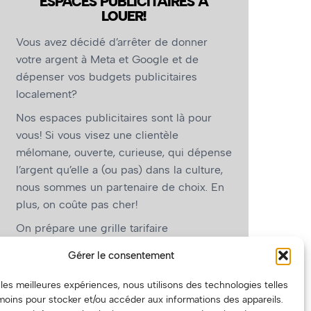
ESPACES PUBLICITAIRES À
LOUER!
Vous avez décidé d’arrêter de donner
votre argent à Meta et Google et de
dépenser vos budgets publicitaires
localement?
Nos espaces publicitaires sont là pour
vous! Si vous visez une clientèle
mélomane, ouverte, curieuse, qui dépense
l’argent qu’elle a (ou pas) dans la culture,
nous sommes un partenaire de choix. En
plus, on coûte pas cher!
On prépare une grille tarifaire
intéressante et on vous revient.
Gérer le consentement
(Oui, on va avoir des tarifs spéciaux pour
r les meilleures expériences, nous utilisons des technologies telles
vous, les artistes!)
moins pour stocker et/ou accéder aux informations des appareils.