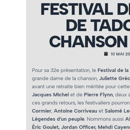
FESTIVAL 
DE TADO
CHANSON 
10 MAI 20
Pour sa 32e présentation, le
Festival de l
grande dame de la chanson,
Juliette Gré
avant une retraite bien méritée pour cet
Jacques Michel
et de
Pierre Flynn
, deux
ces grands retours, les festivaliers pourron
Cormier
,
Antoine Corriveau
et
Salomé Le
Légendes d’un peuple
. Nommons aussi
Al
Éric Goulet, Jordan Officer, Mehdi Cayen