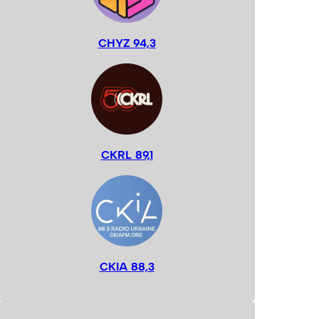
CHYZ 94,3
CKRL 89,1
CKIA 88,3