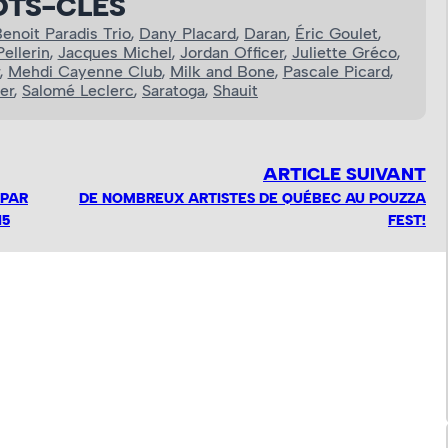
TS-CLÉS
enoit Paradis Trio
, 
Dany Placard
, 
Daran
, 
Éric Goulet
, 
ellerin
, 
Jacques Michel
, 
Jordan Officer
, 
Juliette Gréco
, 
, 
Mehdi Cayenne Club
, 
Milk and Bone
, 
Pascale Picard
, 
er
, 
Salomé Leclerc
, 
Saratoga
, 
Shauit
ARTICLE SUIVANT
 PAR
DE NOMBREUX ARTISTES DE QUÉBEC AU POUZZA
15
FEST!