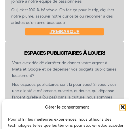
joindre à notre équipe de passionné.es.
Oui, c’est 100 % bénévole. On fait ça pour le trip, aiguiser
notre plume, assouvir notre curiosité ou redonner à des
artistes qu’on aime beaucoup.
J’EMBARQUE
ESPACES PUBLICITAIRES À LOUER!
Vous avez décidé d’arrêter de donner votre argent à
Meta et Google et de dépenser vos budgets publicitaires
localement?
Nos espaces publicitaires sont là pour vous! Si vous visez
une clientèle mélomane, ouverte, curieuse, qui dépense
l’argent qu’elle a (ou pas) dans la culture, nous sommes
un partenaire de choix. En plus, on coûte pas cher!
Gérer le consentement
On prépare une grille tarifaire intéressante et on vous
revient.
Pour offrir les meilleures expériences, nous utilisons des
technologies telles que les témoins pour stocker et/ou accéder
(Oui, on va avoir des tarifs spéciaux pour vous, les