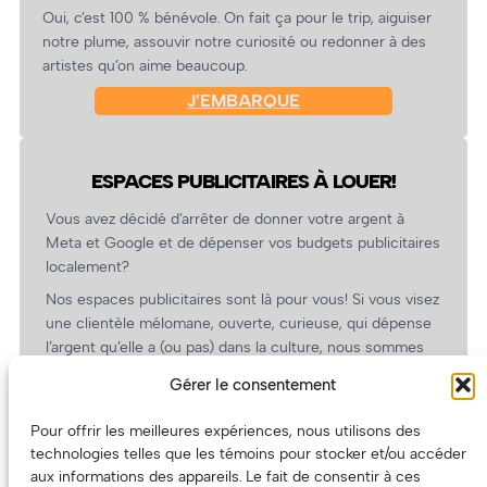
Oui, c’est 100 % bénévole. On fait ça pour le trip, aiguiser
notre plume, assouvir notre curiosité ou redonner à des
artistes qu’on aime beaucoup.
J’EMBARQUE
ESPACES PUBLICITAIRES À LOUER!
Vous avez décidé d’arrêter de donner votre argent à
Meta et Google et de dépenser vos budgets publicitaires
localement?
Nos espaces publicitaires sont là pour vous! Si vous visez
une clientèle mélomane, ouverte, curieuse, qui dépense
l’argent qu’elle a (ou pas) dans la culture, nous sommes
un partenaire de choix. En plus, on coûte pas cher!
Gérer le consentement
On prépare une grille tarifaire intéressante et on vous
revient.
Pour offrir les meilleures expériences, nous utilisons des
technologies telles que les témoins pour stocker et/ou accéder
(Oui, on va avoir des tarifs spéciaux pour vous, les
aux informations des appareils. Le fait de consentir à ces
artistes!)