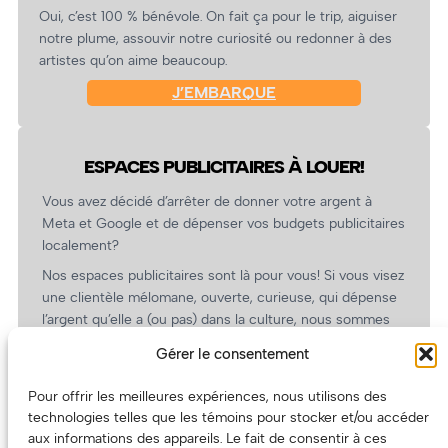
Oui, c’est 100 % bénévole. On fait ça pour le trip, aiguiser
notre plume, assouvir notre curiosité ou redonner à des
artistes qu’on aime beaucoup.
J’EMBARQUE
ESPACES PUBLICITAIRES À LOUER!
Vous avez décidé d’arrêter de donner votre argent à
Meta et Google et de dépenser vos budgets publicitaires
localement?
Nos espaces publicitaires sont là pour vous! Si vous visez
une clientèle mélomane, ouverte, curieuse, qui dépense
l’argent qu’elle a (ou pas) dans la culture, nous sommes
un partenaire de choix. En plus, on coûte pas cher!
Gérer le consentement
On prépare une grille tarifaire intéressante et on vous
revient.
Pour offrir les meilleures expériences, nous utilisons des
technologies telles que les témoins pour stocker et/ou accéder
(Oui, on va avoir des tarifs spéciaux pour vous, les
aux informations des appareils. Le fait de consentir à ces
artistes!)