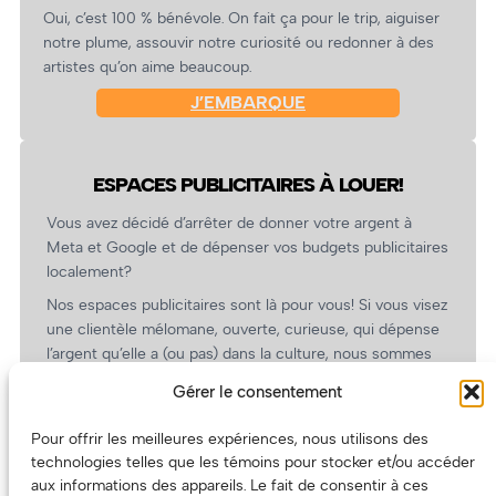
Oui, c’est 100 % bénévole. On fait ça pour le trip, aiguiser
notre plume, assouvir notre curiosité ou redonner à des
artistes qu’on aime beaucoup.
J’EMBARQUE
ESPACES PUBLICITAIRES À LOUER!
Vous avez décidé d’arrêter de donner votre argent à
Meta et Google et de dépenser vos budgets publicitaires
localement?
Nos espaces publicitaires sont là pour vous! Si vous visez
une clientèle mélomane, ouverte, curieuse, qui dépense
l’argent qu’elle a (ou pas) dans la culture, nous sommes
un partenaire de choix. En plus, on coûte pas cher!
Gérer le consentement
On prépare une grille tarifaire intéressante et on vous
revient.
Pour offrir les meilleures expériences, nous utilisons des
technologies telles que les témoins pour stocker et/ou accéder
(Oui, on va avoir des tarifs spéciaux pour vous, les
aux informations des appareils. Le fait de consentir à ces
artistes!)