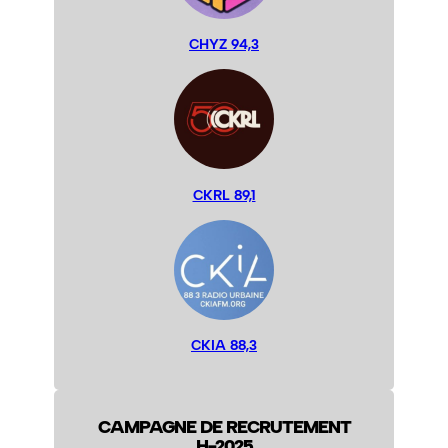
CHYZ 94,3
CKRL 89,1
CKIA 88,3
CAMPAGNE DE RECRUTEMENT
H-2025