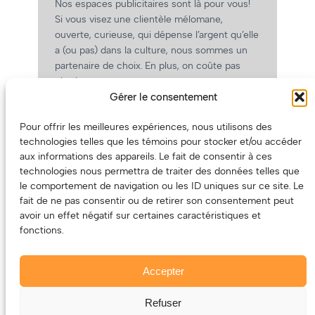
Nos espaces publicitaires sont là pour vous!
Si vous visez une clientèle mélomane,
ouverte, curieuse, qui dépense l’argent qu’elle
a (ou pas) dans la culture, nous sommes un
partenaire de choix. En plus, on coûte pas
cher!
Gérer le consentement
On prépare une grille tarifaire intéressante et
on vous revient.
Pour offrir les meilleures expériences, nous utilisons des
(Oui, on va avoir des tarifs spéciaux pour
technologies telles que les témoins pour stocker et/ou accéder
vous, les artistes!)
aux informations des appareils. Le fait de consentir à ces
technologies nous permettra de traiter des données telles que
le comportement de navigation ou les ID uniques sur ce site. Le
fait de ne pas consentir ou de retirer son consentement peut
avoir un effet négatif sur certaines caractéristiques et
fonctions.
Accepter
Refuser