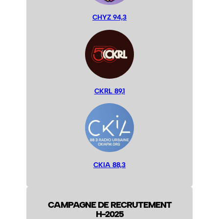
CHYZ 94,3
CKRL 89,1
CKIA 88,3
CAMPAGNE DE RECRUTEMENT
H-2025