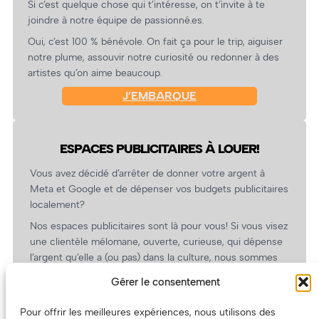
Si c’est quelque chose qui t’intéresse, on t’invite à te
joindre à notre équipe de passionné.es.
Oui, c’est 100 % bénévole. On fait ça pour le trip, aiguiser
notre plume, assouvir notre curiosité ou redonner à des
artistes qu’on aime beaucoup.
J’EMBARQUE
ESPACES PUBLICITAIRES À LOUER!
Vous avez décidé d’arrêter de donner votre argent à
Meta et Google et de dépenser vos budgets publicitaires
localement?
Nos espaces publicitaires sont là pour vous! Si vous visez
une clientèle mélomane, ouverte, curieuse, qui dépense
l’argent qu’elle a (ou pas) dans la culture, nous sommes
un partenaire de choix. En plus, on coûte pas cher!
Gérer le consentement
On prépare une grille tarifaire intéressante et on vous
revient.
Pour offrir les meilleures expériences, nous utilisons des