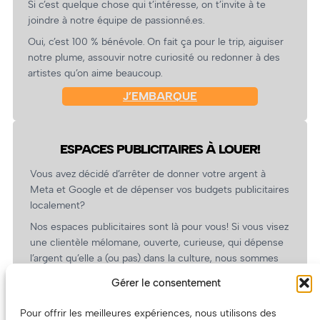
Si c’est quelque chose qui t’intéresse, on t’invite à te
joindre à notre équipe de passionné.es.
Oui, c’est 100 % bénévole. On fait ça pour le trip, aiguiser
notre plume, assouvir notre curiosité ou redonner à des
artistes qu’on aime beaucoup.
J’EMBARQUE
ESPACES PUBLICITAIRES À LOUER!
Vous avez décidé d’arrêter de donner votre argent à
Meta et Google et de dépenser vos budgets publicitaires
localement?
Nos espaces publicitaires sont là pour vous! Si vous visez
une clientèle mélomane, ouverte, curieuse, qui dépense
l’argent qu’elle a (ou pas) dans la culture, nous sommes
un partenaire de choix. En plus, on coûte pas cher!
Gérer le consentement
On prépare une grille tarifaire intéressante et on vous
revient.
Pour offrir les meilleures expériences, nous utilisons des