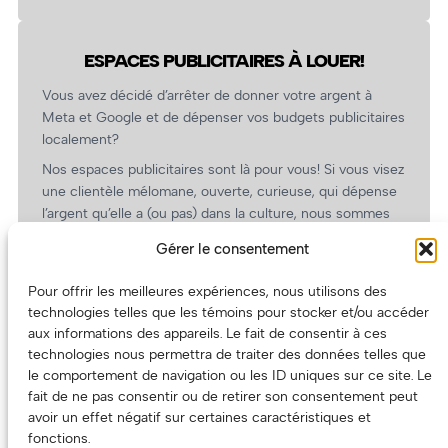
ESPACES PUBLICITAIRES À LOUER!
Vous avez décidé d’arrêter de donner votre argent à
Meta et Google et de dépenser vos budgets publicitaires
localement?
Nos espaces publicitaires sont là pour vous! Si vous visez
une clientèle mélomane, ouverte, curieuse, qui dépense
l’argent qu’elle a (ou pas) dans la culture, nous sommes
un partenaire de choix. En plus, on coûte pas cher!
Gérer le consentement
On prépare une grille tarifaire intéressante et on vous
revient.
Pour offrir les meilleures expériences, nous utilisons des
technologies telles que les témoins pour stocker et/ou accéder
(Oui, on va avoir des tarifs spéciaux pour vous, les
aux informations des appareils. Le fait de consentir à ces
artistes!)
technologies nous permettra de traiter des données telles que
le comportement de navigation ou les ID uniques sur ce site. Le
fait de ne pas consentir ou de retirer son consentement peut
avoir un effet négatif sur certaines caractéristiques et
fonctions.