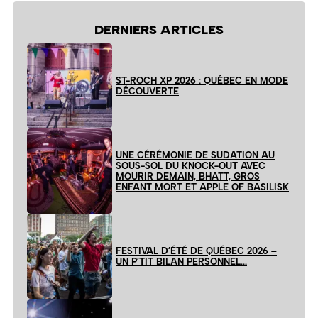
DERNIERS ARTICLES
ST-ROCH XP 2026 : QUÉBEC EN MODE
DÉCOUVERTE
UNE CÉRÉMONIE DE SUDATION AU
SOUS-SOL DU KNOCK-OUT AVEC
MOURIR DEMAIN, BHATT, GROS
ENFANT MORT ET APPLE OF BASILISK
FESTIVAL D’ÉTÉ DE QUÉBEC 2026 –
UN P’TIT BILAN PERSONNEL…