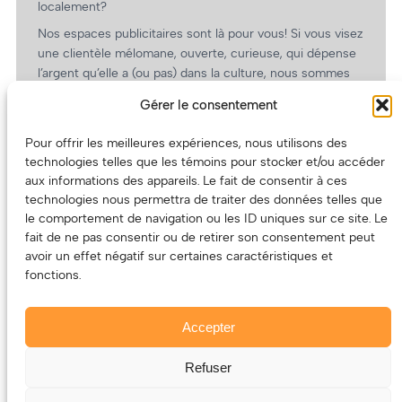
localement?
Nos espaces publicitaires sont là pour vous! Si vous visez
une clientèle mélomane, ouverte, curieuse, qui dépense
l’argent qu’elle a (ou pas) dans la culture, nous sommes
un partenaire de choix. En plus, on coûte pas cher!
Gérer le consentement
On prépare une grille tarifaire intéressante et on vous
revient.
Pour offrir les meilleures expériences, nous utilisons des
technologies telles que les témoins pour stocker et/ou accéder
(Oui, on va avoir des tarifs spéciaux pour vous, les
aux informations des appareils. Le fait de consentir à ces
artistes!)
technologies nous permettra de traiter des données telles que
le comportement de navigation ou les ID uniques sur ce site. Le
fait de ne pas consentir ou de retirer son consentement peut
avoir un effet négatif sur certaines caractéristiques et
fonctions.
Accepter
Refuser
© 2011-2025 – ECOUTEDONC.CA