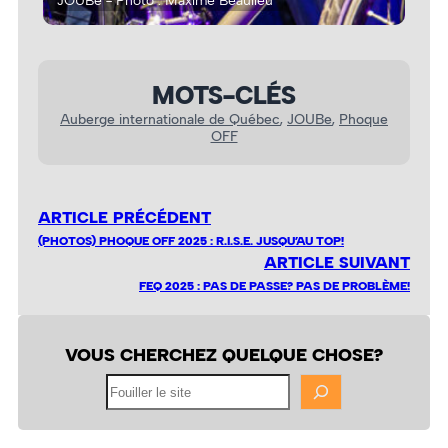
JOUBe - Photo : Maxime Beaulieu
JOU
MOTS-CLÉS
Auberge internationale de Québec
, 
JOUBe
, 
Phoque
OFF
ARTICLE PRÉCÉDENT
(PHOTOS) PHOQUE OFF 2025 : R.I.S.E. JUSQU’AU TOP!
ARTICLE SUIVANT
FEQ 2025 : PAS DE PASSE? PAS DE PROBLÈME!
VOUS CHERCHEZ QUELQUE CHOSE?
Fouiller
le
site