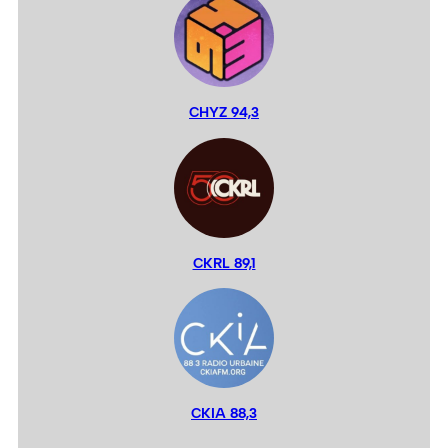
CHYZ 94,3
CKRL 89,1
CKIA 88,3