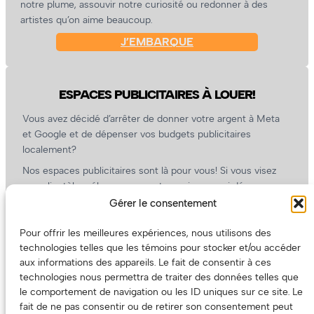
notre plume, assouvir notre curiosité ou redonner à des
artistes qu’on aime beaucoup.
J’EMBARQUE
ESPACES PUBLICITAIRES À LOUER!
Vous avez décidé d’arrêter de donner votre argent à Meta
et Google et de dépenser vos budgets publicitaires
localement?
Nos espaces publicitaires sont là pour vous! Si vous visez
une clientèle mélomane, ouverte, curieuse, qui dépense
l’argent qu’elle a (ou pas) dans la culture, nous sommes un
Gérer le consentement
partenaire de choix. En plus, on coûte pas cher!
Pour offrir les meilleures expériences, nous utilisons des
On prépare une grille tarifaire intéressante et on vous
technologies telles que les témoins pour stocker et/ou accéder
revient.
aux informations des appareils. Le fait de consentir à ces
(Oui, on va avoir des tarifs spéciaux pour vous, les artistes!)
technologies nous permettra de traiter des données telles que
le comportement de navigation ou les ID uniques sur ce site. Le
fait de ne pas consentir ou de retirer son consentement peut