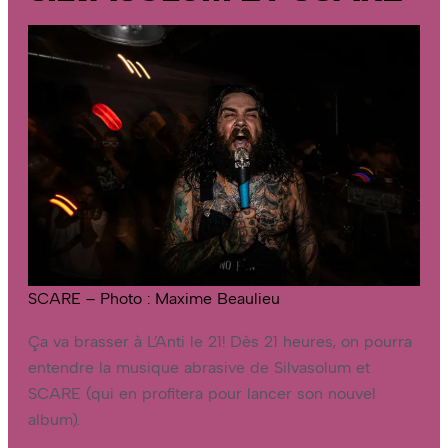
SCARE – Photo : Maxime Beaulieu
Ça va brasser à L’Anti le 21! Dès 21 heures, on pourra
entendre la musique abrasive de Silvasolum et
SCARE (qui en profitera pour lancer son nouvel
album).