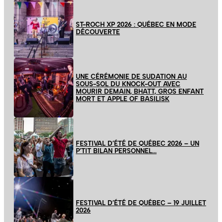
ST-ROCH XP 2026 : QUÉBEC EN MODE
DÉCOUVERTE
UNE CÉRÉMONIE DE SUDATION AU
SOUS-SOL DU KNOCK-OUT AVEC
MOURIR DEMAIN, BHATT, GROS ENFANT
MORT ET APPLE OF BASILISK
FESTIVAL D’ÉTÉ DE QUÉBEC 2026 – UN
P’TIT BILAN PERSONNEL…
FESTIVAL D’ÉTÉ DE QUÉBEC – 19 JUILLET
2026