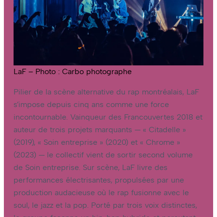
LaF – Photo : Carbo photographe
Pilier de la scène alternative du rap montréalais, LaF
s’impose depuis cinq ans comme une force
incontournable. Vainqueur des Francouvertes 2018 et
auteur de trois projets marquants — « Citadelle »
(2019), « Soin entreprise » (2020) et « Chrome »
(2023) — le collectif vient de sortir second volume
de Soin entreprise. Sur scène, LaF livre des
performances électrisantes, propulsées par une
production audacieuse où le rap fusionne avec le
soul, le jazz et la pop. Porté par trois voix distinctes,