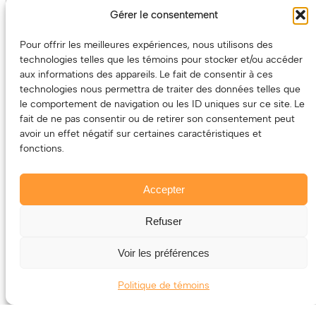
l’argent qu’elle a (ou pas) dans la culture, nous sommes un
Gérer le consentement
partenaire de choix. En plus, on coûte pas cher!
Pour offrir les meilleures expériences, nous utilisons des
On prépare une grille tarifaire intéressante et on vous
technologies telles que les témoins pour stocker et/ou accéder
revient.
aux informations des appareils. Le fait de consentir à ces
(Oui, on va avoir des tarifs spéciaux pour vous, les artistes!)
technologies nous permettra de traiter des données telles que
le comportement de navigation ou les ID uniques sur ce site. Le
fait de ne pas consentir ou de retirer son consentement peut
avoir un effet négatif sur certaines caractéristiques et
fonctions.
Accepter
Refuser
© 2011-2025 – ECOUTEDONC.CA
Le contenu (texte et photos) appartient à ses créatrices et
Voir les préférences
créateurs.
Politique de témoins